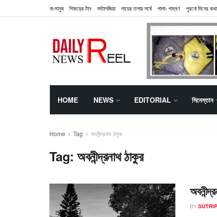
না-মানুষ
শিকড়ের টান
নস্টালজিয়া
পায়ের তলায় সর্ষে
পালা- পাব্বণ
পুরনো দিনের কথা
HOME
NEWS
EDITORIAL
সিনেস্তান
Home
Tag
অবনীন্দ্রনাথ ঠাকুর
Tag:
অবনীন্দ্রনাথ ঠাকুর
অবনীন্দ্
BY
SUTRIP