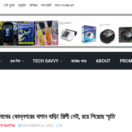
পেট পুজো
প্রকৃতি
বাণিজ্য
সমপ্রেমী
বদলে দেওয়ার গল্প
রক-টক
TECH SAVVY
কাজের খবর
ABOUT
PROM
রনাথের কোন্নগরের বাগান বাড়ি! শিল্পী নেই, রয়ে গিয়েছে স্মৃতি
DECEMBER 22, 2023
TI DUTTA
0