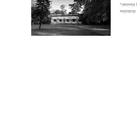
"কোন্নগরে ক
সপ্তাহান্তে