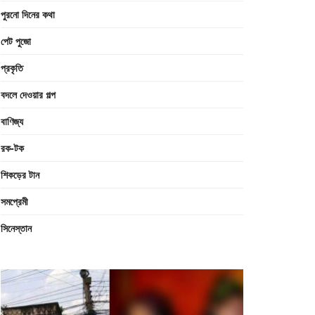
পুরনো দিনের কথা
পেট পুজো
প্রকৃতি
বদলে দেওয়ার গল্প
বাণিজ্য
রক-টক
শিকড়ের টান
সমপ্রেমী
সিনেস্তান