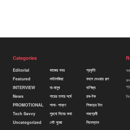
Categories
R
Editorial
কাজের খবর
প্রকৃতি
অবহ
Featured
নস্টালজিয়া
বদলে দেওয়ার গল্প
কলক
প্
INTERVIEW
না-মানুষ
বাণিজ্য
News
পায়ের তলায় সর্ষে
রক-টক
লি
PROMOTIONAL
পালা- পাব্বণ
শিকড়ের টান
Tech Savvy
পুরনো দিনের কথা
সমপ্রেমী
Uncategorized
পেট পুজো
সিনেস্তান