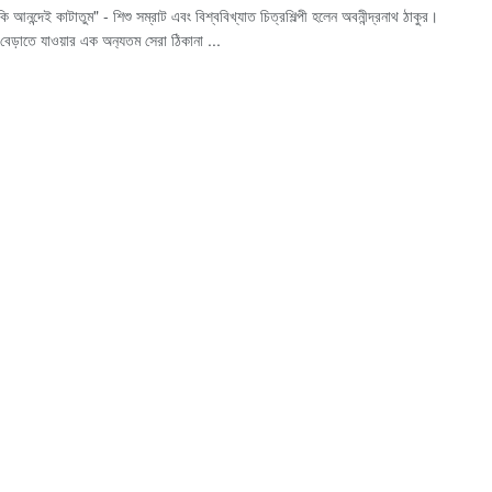
ি আনন্দেই কাটাতুম" - শিশু সম্রাট এবং বিশ্ববিখ্যাত চিত্রশিল্পী হলেন অবনীন্দ্রনাথ ঠাকুর।
 বেড়াতে যাওয়ার এক অন‍্যতম সেরা ঠিকানা ...