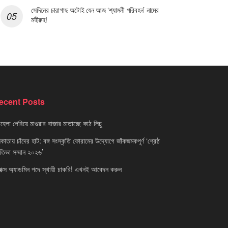
সেদিনের চারাগাছ অটোই যেন আজ ‘শ্যামলী পরিবহন’ নামের
মহীরুহ!
ecent Posts
েলা পেরিয়ে মাগুরার বাজার মাতাচ্ছে কাঠ লিচু
াতায় চাঁদের হাট: বঙ্গ সংস্কৃতি ফোরামের উদ্যোগে জাঁকজমকপূর্ণ ‘শ্রেষ্ঠ
রতিভা সম্মান ২০২৬’
নাক্স অ্যাডমিন পদে স্থায়ী চাকরি! এখনই আবেদন করুন