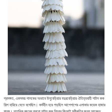
প্রসঙ্গত, একসময় পালকের অভাবে উলুবেড়িয়ার যদুরবেড়িয়ার ঐতিহ্যবাহী শাটল কক
শিল্প হারিয়ে যেতে বসেছিল। কর্মহীন হয়ে পড়ছিল আশেপাশের এলাকার কয়েক হাজার
মানুষ। শতাধিক বছরের পুরনো শাটল কক শিল্পের জিআই স্বীকৃতির জন্য আবেদন