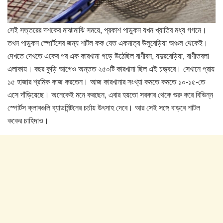
সেই সত্তরের দশকের মাঝামাঝি সময়ে, প্রকাশ পাড়ুকন যখন খ্যাতির মধ্য গগনে।
তখন পাড়ুকন স্পোর্টসের জন্য শাটল কক যেত একমাত্র উলুবেড়িয়া অঞ্চল থেকেই।
দেখতে দেখতে একের পর এক কারখানা গড়ে উঠেছিল বাণীবন, যদুরবেড়িয়া, বাণীতবলা
এলাকায়। বছর কুড়ি আগেও অন্তত ২৫০টি কারখানা ছিল এই চত্ত্বরে। সেখানে প্রায়
১৫ হাজার শ্রমিক কাজ করতেন। আজ কারখানার সংখ্যা কমতে কমতে ১০-১৫-তে
এসে দাঁড়িয়েছে। অনেকেই মনে করছেন, এবার হয়তো সরকার থেকে শুরু করে বিভিন্ন
স্পোর্টস ক্লাবগুলি ব্যাডমিন্টনের চর্চায় উৎসাহ দেবে। আর সেই সঙ্গে বাড়বে শাটল
ককের চাহিদাও।