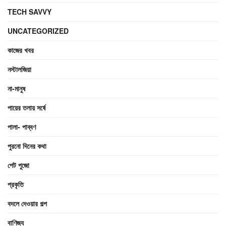
TECH SAVVY
UNCATEGORIZED
কাজের খবর
নস্টালজিয়া
না-মানুষ
পায়ের তলায় সর্ষে
পালা- পাব্বণ
পুরনো দিনের কথা
পেট পুজো
প্রকৃতি
বদলে দেওয়ার গল্প
বাণিজ্য