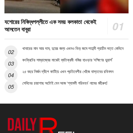
যশোরের নিষিদ্ধপল্লীতে এক সময় কলকাতা থেকেই
আসতেন বাবুরা
খাবারের মান আর দাম, দুয়ের জন্য এখনও ভিড় জমে শতাব্দী প্রাচীন দত্ত কেবিনে
কংক্রিটের সাম্রাজ্যের মাঝেই ব্যতিক্রমী নজির হাওড়ার ‘দক্ষিণের ডুয়ার্স’
২৫ বছর নির্জন দ্বীপে কাটিয়ে এখন প্রতিবেশীর খোঁজে বাস্তবের রবিনসন
সেদিনের চারাগাছ অটোই যেন আজ ‘শ্যামলী পরিবহন’ নামের মহীরুহ!