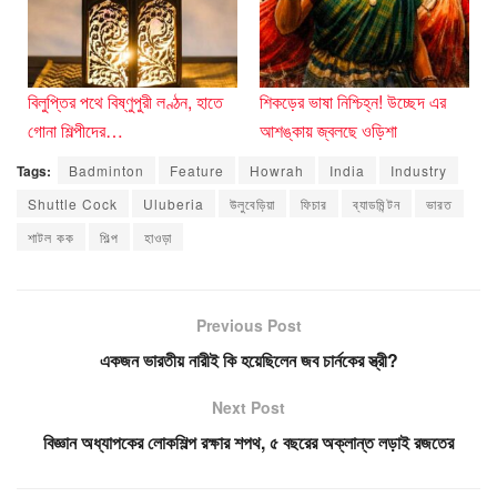
বিলুপ্তির পথে বিষ্ণুপুরী লণ্ঠন, হাতে
শিকড়ের ভাষা নিশ্চিহ্ন! উচ্ছেদ এর
গোনা শিল্পীদের…
আশঙ্কায় জ্বলছে ওড়িশা
Tags:
Badminton
Feature
Howrah
India
Industry
Shuttle Cock
Uluberia
উলুবেড়িয়া
ফিচার
ব্যাডমিন্টন
ভারত
শাটল কক
শিল্প
হাওড়া
Previous Post
একজন ভারতীয় নারীই কি হয়েছিলেন জব চার্নকের স্ত্রী?
Next Post
বিজ্ঞান অধ্যাপকের লোকশিল্প রক্ষার শপথ, ৫ বছরের অক্লান্ত লড়াই রজতের