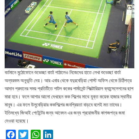
বর্তমানে মুঠোফোনে শুভেচ্ছা বার্তা পাঠালেও নিজেদের হাতে লেখা শুভেচ্ছা বার্তা
অন্যরকম অনুভূতি দেয়। আর এবার থেকে যদুরবেড়িয়া পোস্ট অফিস থেকে চিঠিপত্র
আদান প্রদানের সময় প্রতিটিতে শাটল ককের পার্মানেন্ট পিক্টোরিয়াল ক্যান্সেলেশনের ছাপ
মারা হবে। ফলে আশার আলো দেখছেন কক শিল্পের সাথে যুক্ত কয়েক হাজার স্থানীয়
মানুষ। এর ফলে উলুবেড়িয়ার ককশিল্পের জনপ্রিয়তা বাড়বে বলেই মত তাদের।
ইতিমধ্যে জিআই পেটেন্টের জন্য আবেদন এর জন্য প্রয়োজনীয় কাগজপত্র জমা
দেওয়া হয়েছে।
F
T
W
Li