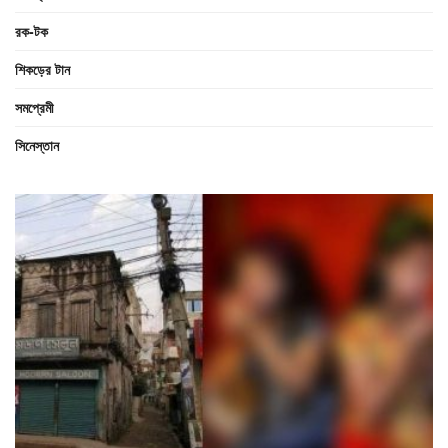
রক-টক
শিকড়ের টান
সমপ্রেমী
সিনেস্তান