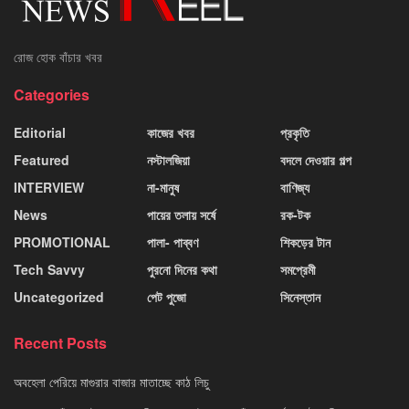
রোজ হোক বাঁচার খবর
Categories
Editorial
কাজের খবর
প্রকৃতি
Featured
নস্টালজিয়া
বদলে দেওয়ার গল্প
INTERVIEW
না-মানুষ
বাণিজ্য
News
পায়ের তলায় সর্ষে
রক-টক
PROMOTIONAL
পালা- পাব্বণ
শিকড়ের টান
Tech Savvy
পুরনো দিনের কথা
সমপ্রেমী
Uncategorized
পেট পুজো
সিনেস্তান
Recent Posts
অবহেলা পেরিয়ে মাগুরার বাজার মাতাচ্ছে কাঠ লিচু