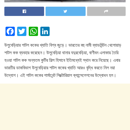
F
T
W
Li
a
wi
h
n
উলুবেড়িয়ার শাটল ককের খ্যাতি বিশ্ব জুড়ে। ভারতের বহু নামী ব্যাডমিন্টন খেলোয়াড়
c
tt
at
k
শাটল কক ব্যবহার করেছেন। উলুবেড়িয়া থানার যদুরবেড়িয়া, বাণীবন এলাকায় তৈরি
e
er
s
e
হওয়া শাটল কক অন্যতম কুটির শিল্প হিসাবে ইতিমধ্যেই স্থান করে নিয়েছে। এবার
b
A
dI
ভারতীয় ডাকবিভাগ উলুবেড়িয়ার শাটল ককের খ্যাতি আরও বৃদ্ধি করতে নিল নয়া
o
p
n
উদ্যোগ। এই শাটল ককের পার্মানেন্ট পিক্টোরিয়াল ক্যান্সেলেশনের উদ্বোধন হল।
o
p
k