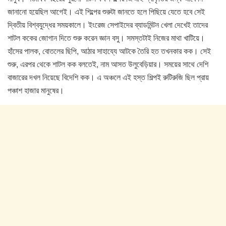
জানানো হয়েছিল আগেই। এই শিল্পের শুরুটা জানতে হলে পিছিয়ে যেতে হবে সেই
দ্বিতীয় বিশ্বযুদ্ধের সময়কালে। ইংরেজ সেপাইদের ব্যাডমিন্টন খেলা দেখেই তাদের
শাটল ককের জোগান দিতে শুরু করেন জ্ঞান বসু। সমস্তটাই নিজের মাথা খাটিয়ে।
হাঁসের পালক, বোতলের ছিপি, আঠার সাহায্যে আটকে তৈরি হত তখনকার কক। সেই
শুরু, এরপর থেকে শাটল কক বলতেই, নাম আসত উলুবেড়িয়ার। সময়ের সাথে দেশি
বাজারের দখল নিয়েছে বিদেশি কক। এ অঞ্চলে এই হস্ত শিল্পই রুটিরুজি ছিল প্রায়
পঞ্চাশ হাজার মানুষের।