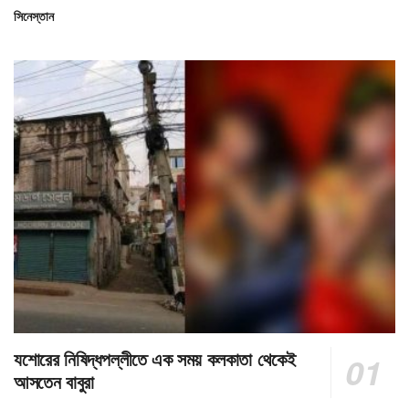
সিনেস্তান
যশোরের নিষিদ্ধপল্লীতে এক সময় কলকাতা থেকেই
আসতেন বাবুরা