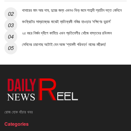
খাবারের মান আর দাম, দুয়ের জন্য এখনও ভিড় জমে শতাব্দী প্রাচীন দত্ত কেবিনে
কংক্রিটের সাম্রাজ্যের মাঝেই ব্যতিক্রমী নজির হাওড়ার ‘দক্ষিণের ডুয়ার্স’
২৫ বছর নির্জন দ্বীপে কাটিয়ে এখন প্রতিবেশীর খোঁজে বাস্তবের রবিনসন
সেদিনের চারাগাছ অটোই যেন আজ ‘শ্যামলী পরিবহন’ নামের মহীরুহ!
রোজ হোক বাঁচার খবর
Categories