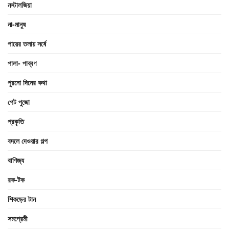
নস্টালজিয়া
না-মানুষ
পায়ের তলায় সর্ষে
পালা- পাব্বণ
পুরনো দিনের কথা
পেট পুজো
প্রকৃতি
বদলে দেওয়ার গল্প
বাণিজ্য
রক-টক
শিকড়ের টান
সমপ্রেমী