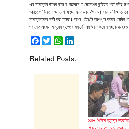
এই ফারাক্কা বাঁধের কারণে, বর্তমানে বাংলাদেশের কুষ্টিয়ার পদ্মা নদীর উ
ভারতেও কিন্তু এখন দেখা যাচ্ছে ফারাক্কা বাঁধ নানা ধরনের বিপদ ডেক
ফারাক্কাকেই দায়ী করা হচ্ছে। অথচ এইগুলি আশঙ্কা করেই সেদিন পঁচ
প্রান্তে এসেও মানুষের বৃহত্তর স্বার্থে, প্রতিবাদ করে মানুষকে স
F
T
W
Li
a
wi
h
n
c
tt
at
k
Related Posts:
e
er
s
e
b
A
dI
o
p
n
o
p
k
SIR শিবিরে চূড়ান্ত হয়রানি
শিকার সাধারণ মানুষ, ক্ষোভ