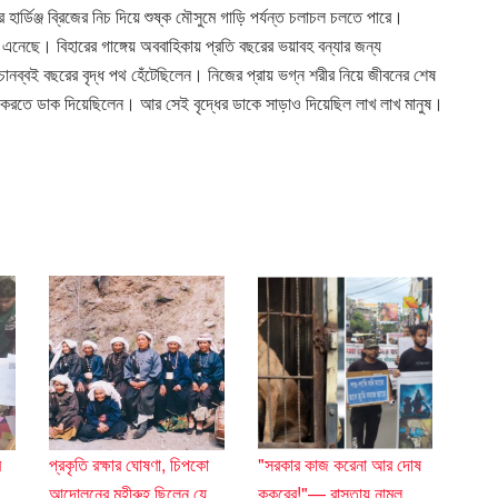
পর হার্ডিঞ্জ ব্রিজের নিচ দিয়ে শুষ্ক মৌসুমে গাড়ি পর্যন্ত চলাচল চলতে পারে।
ে এনেছে। বিহারের গাঙ্গেয় অববাহিকায় প্রতি বছরের ভয়াবহ বন্যার জন্য
ানব্বই বছরের বৃদ্ধ পথ হেঁটেছিলেন। নিজের প্রায় ভগ্ন শরীর নিয়ে জীবনের শেষ
মবেত করতে ডাক দিয়েছিলেন। আর সেই বৃদ্ধের ডাকে সাড়াও দিয়েছিল লাখ লাখ মানুষ।
র
প্রকৃতি রক্ষার ঘোষণা, চিপকো
"সরকার কাজ করেনা আর দোষ
আন্দোলনের মহীরুহ ছিলেন যে
কুকুরের!"— রাস্তায় নামল