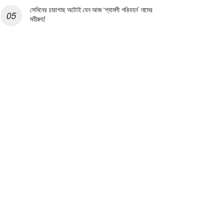
সেদিনের চারাগাছ অটোই যেন আজ ‘শ্যামলী পরিবহন’ নামের
মহীরুহ!