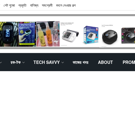
পেট পুজো
প্রকৃতি
বাণিজ্য
সমপ্রেমী
বদলে দেওয়ার গল্প
রক-টক
TECH SAVVY
কাজের খবর
ABOUT
PROM