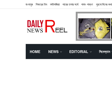
না-মানুষ
শিকড়ের টান
নস্টালজিয়া
পায়ের তলায় সর্ষে
পালা- পাব্বণ
পুরনো দিনের কথা
HOME
NEWS
EDITORIAL
সিনেস্তান