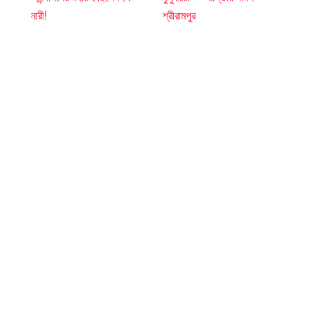
নারী!
শ্রীরামপুর