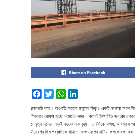
Share on Facebook
F
T
W
Li
a
wi
h
n
রাজশাহী শহর। অগুনতি অচেনা মানুষের ভিড়। একটি লংমার্চে অংশ নিতে
c
tt
at
k
স্পিকারে ঘোষণা হচ্ছে লংমার্চের সময়। পথঘাট উৎসাহিত জনতায় লোকার
e
er
s
e
নেতৃত্ব দিচ্ছেন নব্বই বছরের এক বৃদ্ধ। চারিদিকে বিস্ময়, অবিশ্বাস
b
A
dI
উদ্দ্যেশ্য ছিল প্রকৃতিকে বাঁচানো, বাংলাদেশের মাটি ও জলকে রক্ষা ক