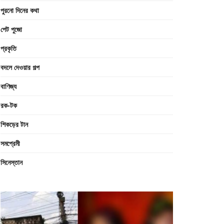
পুরনো দিনের কথা
পেট পুজো
প্রকৃতি
বদলে দেওয়ার গল্প
বাণিজ্য
রক-টক
শিকড়ের টান
সমপ্রেমী
সিনেস্তান