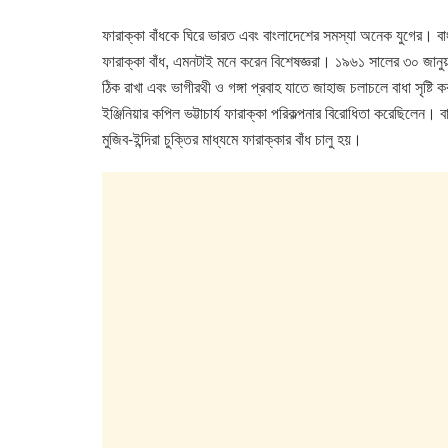
o
p
n
ফারাক্কা বাঁধকে ঘিরে ভারত এবং বাংলাদেশের সমস্যা অনেক যুগের। বাং
o
p
ফারাক্কা বাঁধ, এমনটাই মনে করেন বিশেষজ্ঞরা। ১৯৬১ সালের ৩০ জানুয়ারি
k
ঠিক রাখা এবং ভাগীরথী ও গঙ্গা প্রবাহ যাতে জাহাজ চলাচলে বাধা সৃষ্টি
ইঞ্জিনিয়ার কপিল ভট্টাচার্য ফারাক্কা পরিকল্পনার বিরোধিতা করেছি
মুজিব-ইন্দিরা চুক্তির মাধ্যমে ফারাক্কার বাঁধ চালু হয়।