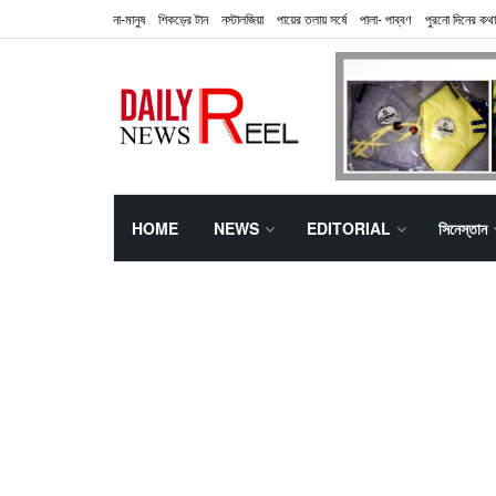
না-মানুষ
শিকড়ের টান
নস্টালজিয়া
পায়ের তলায় সর্ষে
পালা- পাব্বণ
পুরনো দিনের কথা
HOME
NEWS
EDITORIAL
সিনেস্তান