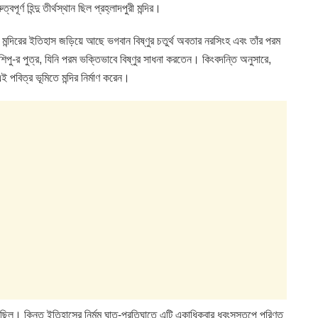
্ণ হিন্দু তীর্থস্থান ছিল প্রহ্লাদপুরী মন্দির।
িরের ইতিহাস জড়িয়ে আছে ভগবান বিষ্ণুর চতুর্থ অবতার নরসিংহ এবং তাঁর পরম
শিপু-র পুত্র, যিনি পরম ভক্তিভাবে বিষ্ণুর সাধনা করতেন। কিংবদন্তি অনুসারে,
 পবিত্র ভূমিতে মন্দির নির্মাণ করেন।
থস্থল ছিল। কিন্তু ইতিহাসের নির্মম ঘাত-প্রতিঘাতে এটি একাধিকবার ধ্বংসস্তূপে পরিণত