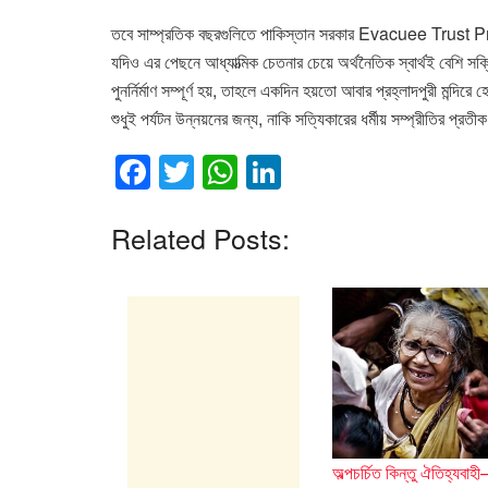
তবে সাম্প্রতিক বছরগুলিতে পাকিস্তান সরকার Evacuee Trust Prop
যদিও এর পেছনে আধ্যাত্মিক চেতনার চেয়ে অর্থনৈতিক স্বার্থই বেশি সক
পুনর্নির্মাণ সম্পূর্ণ হয়, তাহলে একদিন হয়তো আবার প্রহ্লাদপুরী মন্দ
শুধুই পর্যটন উন্নয়নের জন্য, নাকি সত্যিকারের ধর্মীয় সম্প্রীতির প
F
T
W
Li
a
wi
h
n
c
tt
at
k
Related Posts:
e
er
s
e
b
A
dI
o
p
n
o
p
k
অল্পচর্চিত কিন্তু ঐতিহ্যবাহ