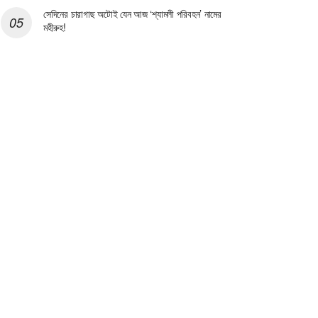
সেদিনের চারাগাছ অটোই যেন আজ ‘শ্যামলী পরিবহন’ নামের
মহীরুহ!