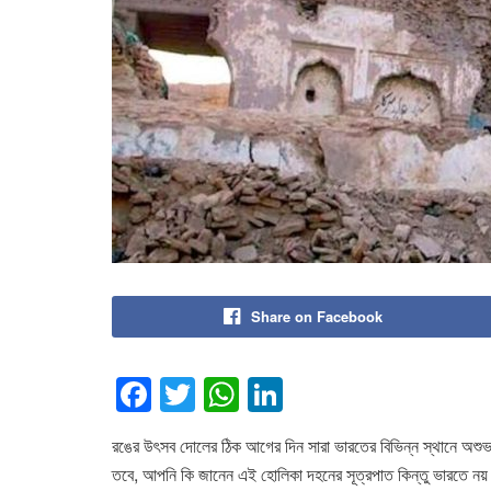
Share on Facebook
F
T
W
Li
a
wi
h
n
রঙের উৎসব দোলের ঠিক আগের দিন সারা ভারতের বিভিন্ন স্থানে অশুভ শ
c
tt
at
k
তবে, আপনি কি জানেন এই হোলিকা দহনের সূত্রপাত কিন্তু ভারতে নয়। 