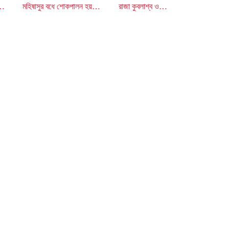
র…
মহিষাসুর বধে শোকপালন হয়…
রাজা কুবলাশ্ব ও…