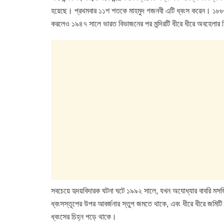
হয়েছে। প্রথমবার ১১শ শতকে মাহমুদ গজনবী এটি ধ্বংস করেন। ১৮৮১ সালে মু
করলেও ১৯৪৭ সালে ভারত বিভাজনের পর মন্দিরটি ধীরে ধীরে অবহেলার 
সবচেয়ে হৃদয়বিদারক ঘটনা ঘটে ১৯৯২ সালে, যখন অযোধ্যার বাবরি মসজি
ধ্বংসস্তূপের উপর আবর্জনার স্তুপ জমতে থাকে, এবং ধীরে ধীরে জমিট
ধ্বংসের চিহ্ন পড়ে থাকে।