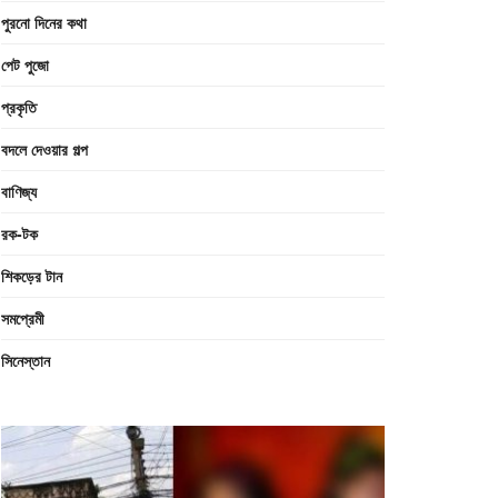
পুরনো দিনের কথা
পেট পুজো
প্রকৃতি
বদলে দেওয়ার গল্প
বাণিজ্য
রক-টক
শিকড়ের টান
সমপ্রেমী
সিনেস্তান