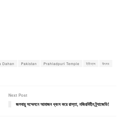
a Dahan
Pakistan
Prahladpuri Temple
ইতিহাস
উৎসব
Next Post
জলবায়ু সম্মেলনে আমাজন ধ্বংস করে রাস্তা, নজিরবিহীন ট্র্যাজেডি!