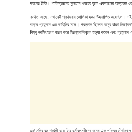
e
er
s
e
দহনের রীতি। পাকিস্তানের মুলতান শহরের বুকে এককালের অন্যতম গুরুত্বপূর
b
A
dI
কথিত আছে, এখানেই প্রথমবার হোলিকা দহন উদযাপিত হয়েছিল। এই মন্দ
o
p
n
ভক্ত প্রহ্লাদ-এর কাহিনির সঙ্গে। প্রহ্লাদ ছিলেন অসুর রাজা হিরণ্যক
o
p
বিষ্ণু নরসিংহরূপ ধারণ করে হিরণ্যকশিপুকে হত্যা করেন এবং প্রহ্লাদ এই
k
এই মন্দির বহু শতাব্দী ধরে হিন্দু ধর্মাবলম্বীদের জন্য এক পবিত্র তীর্