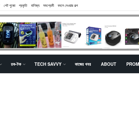
পেট পুজো
প্রকৃতি
বাণিজ্য
সমপ্রেমী
বদলে দেওয়ার গল্প
রক-টক
TECH SAVVY
কাজের খবর
ABOUT
PROM