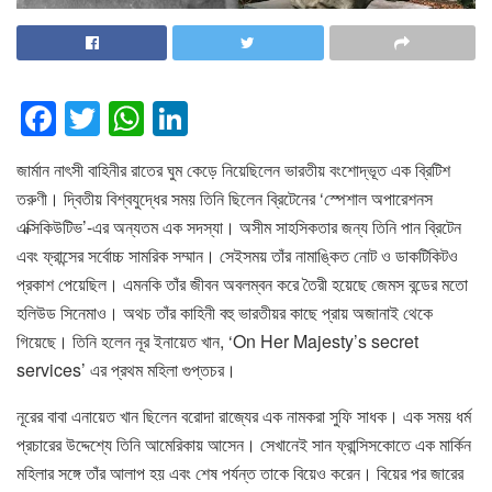
F
T
W
Li
a
wi
h
n
জার্মান নাৎসী বাহিনীর রাতের ঘুম কেড়ে নিয়েছিলেন ভারতীয় বংশোদ্ভূত এক ব্রিটিশ
c
tt
at
k
তরুণী। দ্বিতীয় বিশ্বযুদ্ধের সময় তিনি ছিলেন ব্রিটেনের ‘স্পেশাল অপারেশনস
e
er
s
e
এক্সিকিউটিভ’-এর অন্যতম এক সদস্যা। অসীম সাহসিকতার জন্য তিনি পান ব্রিটেন
b
A
dI
এবং ফ্রান্সের সর্বোচ্চ সামরিক সম্মান। সেইসময় তাঁর নামাঙ্কিত নোট ও ডাকটিকিটও
o
p
n
প্রকাশ পেয়েছিল। এমনকি তাঁর জীবন অবলম্বন করে তৈরী হয়েছে জেমস বন্ডের মতো
হলিউড সিনেমাও। অথচ তাঁর কাহিনী বহু ভারতীয়র কাছে প্রায় অজানাই থেকে
o
p
গিয়েছে। তিনি হলেন নূর ইনায়েত খান, ‘On Her Majesty’s secret
k
services’ এর প্রথম মহিলা গুপ্তচর।
নূরের বাবা এনায়েত খান ছিলেন বরোদা রাজ্যের এক নামকরা সুফি সাধক। এক সময় ধর্ম
প্রচারের উদ্দেশ্যে তিনি আমেরিকায় আসেন। সেখানেই সান ফ্রান্সিসকোতে এক মার্কিন
মহিলার সঙ্গে তাঁর আলাপ হয় এবং শেষ পর্যন্ত তাকে বিয়েও করেন। বিয়ের পর জারের