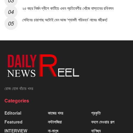
২৫ বছর নির্জন দ্বীপে কাটিয়ে এখন প্রতিবেশীর খোঁজে বাস্তবের রবিনসন
সেদিনের চারাগাছ অটোই যেন আজ ‘শ্যামলী পরিবহন’ নামের মহীরুহ!
রোজ হোক বাঁচার খবর
Categories
Editorial
কাজের খবর
প্রকৃতি
Featured
নস্টালজিয়া
বদলে দেওয়ার গল্প
INTERVIEW
না-মানুষ
বাণিজ্য