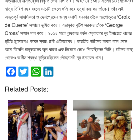
অত্যাচারে মস্তিষ্কের বিকৃতি দেখা দিল তাঁর। অবশেষে ১৯৪৪ সালের ১৩ সেপ্টেম্বর
মাত্র তিরিশ বছর বয়সে ডাচাউ জেলে গুলি করে হত্যা করা হয় তাঁকে। তাঁর এই
অভূতপূর্ব সাহসিকতা ও দেশপ্রেমের জন্য ফরাসী সরকার তাঁকে মরণোত্তর ‘Croix
de Guerre’ সম্মানে ভূষিত করে। এছাড়াও বৃটিশ সরকার তাঁকে ‘George
Cross’ সম্মান দান করে। ২০১২ সালে লন্ডনের গর্ডন স্কোয়ারে নূর ইনায়েত খানের
মূর্তির উন্মোচনও করেন স্বয়ং রাণী এলিজাবেথ। ভারতীয় নারীদের অবলা বলে মেনে
আসা বিদেশি মানুষজনের ভুল ধারণা এক নিমেষে ভেঙে দিয়েছিলেন তিনি। তাঁদের কাছ
থেকেও অসীম শ্রদ্ধা কুড়িয়েছিলেন লৌহমানবী নূর ইনায়েত খান।
F
T
W
Li
a
wi
h
n
Related Posts:
c
tt
at
k
e
er
s
e
b
A
dI
o
p
n
o
p