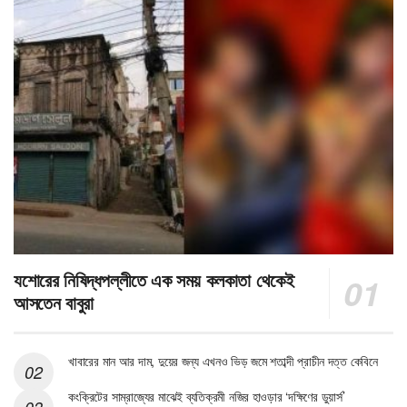
যশোরের নিষিদ্ধপল্লীতে এক সময় কলকাতা থেকেই
আসতেন বাবুরা
খাবারের মান আর দাম, দুয়ের জন্য এখনও ভিড় জমে শতাব্দী প্রাচীন দত্ত কেবিনে
কংক্রিটের সাম্রাজ্যের মাঝেই ব্যতিক্রমী নজির হাওড়ার ‘দক্ষিণের ডুয়ার্স’