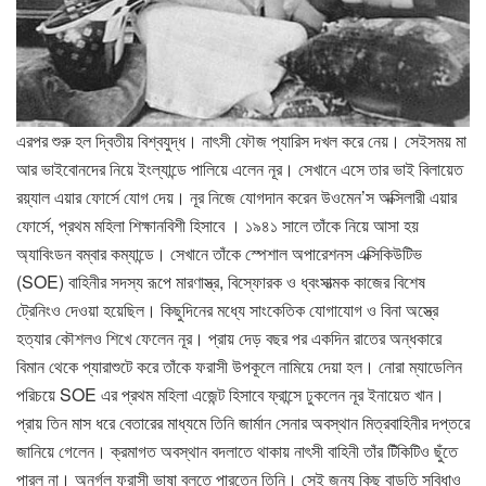
এরপর শুরু হল দ্বিতীয় বিশ্বযুদ্ধ। নাৎসী ফৌজ প্যারিস দখল করে নেয়। সেইসময় মা
আর ভাইবোনদের নিয়ে ইংল্যান্ডে পালিয়ে এলেন নূর। সেখানে এসে তার ভাই বিলায়েত
রয়্যাল এয়ার ফোর্সে যোগ দেয়। নূর নিজে যোগদান করেন উওমেন’স অক্সিলারী এয়ার
ফোর্সে, প্রথম মহিলা শিক্ষানবিশী হিসাবে । ১৯৪১ সালে তাঁকে নিয়ে আসা হয়
অ্যাবিংডন বম্বার কম্যান্ডে। সেখানে তাঁকে স্পেশাল অপারেশনস এক্সিকিউটিভ
(SOE) বাহিনীর সদস্য রূপে মারণাস্ত্র, বিস্ফোরক ও ধ্বংসাত্মক কাজের বিশেষ
ট্রেনিংও দেওয়া হয়েছিল। কিছুদিনের মধ্যে সাংকেতিক যোগাযোগ ও বিনা অস্ত্রে
হত্যার কৌশলও শিখে ফেলেন নূর। প্রায় দেড় বছর পর একদিন রাতের অন্ধকারে
বিমান থেকে প্যারাশুটে করে তাঁকে ফরাসী উপকূলে নামিয়ে দেয়া হল। নোরা ম্যাডেলিন
পরিচয়ে SOE এর প্রথম মহিলা এজেন্ট হিসাবে ফ্রান্সে ঢুকলেন নূর ইনায়েত খান।
প্রায় তিন মাস ধরে বেতারের মাধ্যমে তিনি জার্মান সেনার অবস্থান মিত্রবাহিনীর দপ্তরে
জানিয়ে গেলেন। ক্রমাগত অবস্থান বদলাতে থাকায় নাৎসী বাহিনী তাঁর টিঁকিটিও ছুঁতে
পারল না। অনর্গল ফরাসী ভাষা বলতে পারতেন তিনি। সেই জন্য কিছু বাড়তি সুবিধাও