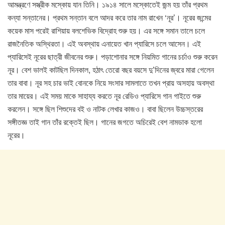
আমন্ত্রণে সস্ত্রীক মস্কোয় যান তিনি। ১৯১৪ সালে মস্কোতেই জন্ম হয় তাঁর প্রথম
কন্যা সন্তানের। প্রথম সন্তান বলে আদর করে তার নাম রাখেন ‘নূর’। নূরের জন্মের
কয়েক মাস পরেই রাশিয়ায় বলশেভিক বিদ্রোহ শুরু হয়। এর সঙ্গে সমান তালে চলে
রাজনৈতিক অস্থিরতা। এই অবস্থায় এনায়েত খান প্যারিসে চলে আসেন। এই
প্যারিসেই নূরের ছাত্রী জীবনের শুরু। পড়াশোনার সঙ্গে নিয়মিত গানের চর্চাও শুরু করেন
নূর। বেশ ভালই কাটছিল দিনকাল, হঠাৎ তেরো বছর বয়সে দু’দিনের জ্বরে মারা গেলেন
তার বাবা। নূর সহ চার ভাই বোনকে নিয়ে সংসার সামলাতে তখন প্রায় অসহায় অবস্থা
তার মায়ের। এই সময় মাকে সাহায্য করতে নূর রেডিও প্যারিসে গান গাইতে শুরু
করলেন। সঙ্গে ছিল শিশুদের বই ও নাটক লেখার কাজও। বাবা ছিলেন উচ্চস্তরের
সঙ্গীতজ্ঞ তাই গান তাঁর রক্তেই ছিল। গানের জগতে অচিরেই বেশ নামডাক হলো
নূরের।