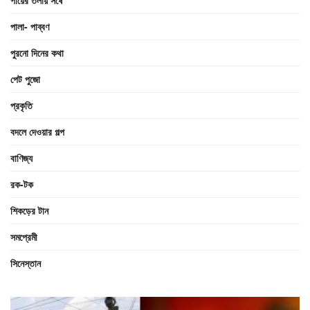
পালা- পাব্বণ
পুরনো দিনের কথা
পেট পুজো
প্রকৃতি
বদলে দেওয়ার গল্প
বাণিজ্য
রক-টক
শিকড়ের টান
সমপ্রেমী
সিনেস্তান