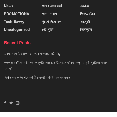
News
পায়ের তলায় সর্ষে
রক-টক
PROMOTIONAL
পালা- পাব্বণ
শিকড়ের টান
Tech Savvy
পুরনো দিনের কথা
সমপ্রেমী
Uncategorized
পেট পুজো
সিনেস্তান
Recent Posts
অবহেলা পেরিয়ে মাগুরার বাজার মাতাচ্ছে কাঠ লিচু
কলকাতায় চাঁদের হাট: বঙ্গ সংস্কৃতি ফোরামের উদ্যোগে জাঁকজমকপূর্ণ ‘শ্রেষ্ঠ প্রতিভা সম্মান
২০২৬’
লিনাক্স অ্যাডমিন পদে স্থায়ী চাকরি! এখনই আবেদন করুন
© 2020 - 22 by Daily News Reel LLP | AAU - 4174 |
Privacy Policy
|
Powered