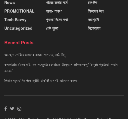
News
পায়ের তলায় সর্ষে
রক-টক
PROMOTIONAL
পালা- পাব্বণ
শিকড়ের টান
Tech Savvy
পুরনো দিনের কথা
সমপ্রেমী
Uncategorized
পেট পুজো
সিনেস্তান
Recent Posts
অবহেলা পেরিয়ে মাগুরার বাজার মাতাচ্ছে কাঠ লিচু
কলকাতায় চাঁদের হাট: বঙ্গ সংস্কৃতি ফোরামের উদ্যোগে জাঁকজমকপূর্ণ ‘শ্রেষ্ঠ প্রতিভা সম্মান
২০২৬’
লিনাক্স অ্যাডমিন পদে স্থায়ী চাকরি! এখনই আবেদন করুন
© 2020 - 22 by Daily News Reel LLP | AAU - 4174 |
Privacy Policy
|
Powered
By Neuvo