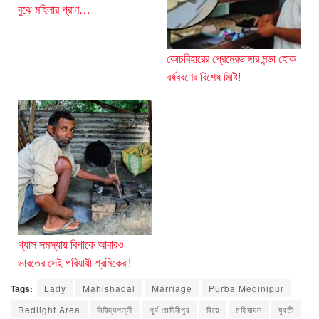
বুঝে মহিলার প্রাণ…
কোচবিহারের প্রেমেরডাঙ্গার মন্ডা হোক
বর্ষবরণের বিশেষ মিষ্টি!
গ্যাস সমস্যায় বিপাকে আবারও
ভারতের সেই পরিযায়ী শ্রমিকেরা!
Tags:
Lady
Mahishadal
Marriage
Purba Medinipur
Redlight Area
নিষিদ্ধপল্লী
পূর্ব মেদিনীপুর
বিয়ে
মহিষাদল
যুবতী