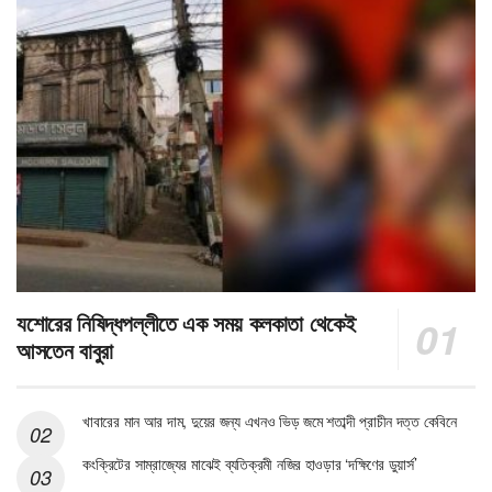
যশোরের নিষিদ্ধপল্লীতে এক সময় কলকাতা থেকেই
আসতেন বাবুরা
খাবারের মান আর দাম, দুয়ের জন্য এখনও ভিড় জমে শতাব্দী প্রাচীন দত্ত কেবিনে
কংক্রিটের সাম্রাজ্যের মাঝেই ব্যতিক্রমী নজির হাওড়ার ‘দক্ষিণের ডুয়ার্স’