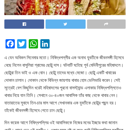
F
T
W
Li
a
wi
h
n
এ যেন অবিকল সিনেমার মতো। নিষিদ্ধপল্লীর এক অনাথ যুবতীকে জীবনসঙ্গী হিসেবে
c
tt
at
k
বেছে নিলেন বাসুলিয়া গ্রামের ছোট্টু দাস। ঘটনাটি ঘটেছে পূর্ব মেদিনীপুরের মহিষাদলে।
e
er
s
e
ছোট্টুরা তিন ভা‌ই ও এক বোন। ছোট্টু তাদের মধ্যে মেজো। ছোট্টু একটি খাবারের
b
A
dI
দোকান চালান। দোকান থেকে বিভিন্ন জায়গায় খাবার হোম ডেলিভারি করেন। সেই
o
p
n
সূত্রেই বেশ কিছুদিন ধরেই মহিষাদলের পুরনো বাসস্ট্যান্ড এলাকায় নিষিদ্ধপল্লিতেও
খাবার নিয়ে যান তিনি। সেখানে ৩০-৪০জন আবাসিক তাঁর কাছ থেকে খাবার নেন।
o
p
যাতায়াতের সুবাদে তিন-চার মাস আগে সেখানকার এক যুবতীকে ছোট্টুর পছন্দ হয়।
k
তাঁকেই জীবনসঙ্গী হিসেবে পেতে চান ছোট্টু।
দিন কয়েক আগে নিষিদ্ধপল্লির ওই আবাসিককে নিজের মনের ইচ্ছার কথা জানান
ছোট্টু। সাড়া দেন ওই যুবতীও। এরপর সময় নষ্ট না করে ছোট্টু নিষিদ্ধপল্লির যুবতীকে