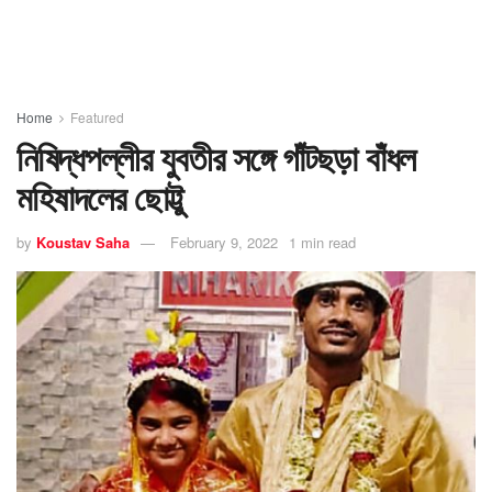
Home
Featured
নিষিদ্ধপল্লীর যুবতীর সঙ্গে গাঁটছড়া বাঁধল
মহিষাদলের ছোট্টু
by
Koustav Saha
February 9, 2022
1 min read