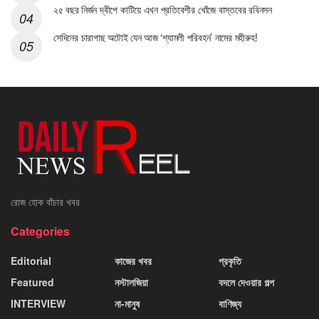
২৫ বছর নির্জন দ্বীপে কাটিয়ে এখন প্রতিবেশীর খোঁজে বাস্তবের রবিনসন
সেদিনের চারাগাছ অটোই যেন আজ ‘শ্যামলী পরিবহন’ নামের মহীরুহ!
রোজ হোক বাঁচার খবর
Categories
Editorial
কাজের খবর
প্রকৃতি
Featured
নস্টালজিয়া
বদলে দেওয়ার গল্প
INTERVIEW
না-মানুষ
বাণিজ্য