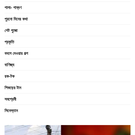
পালা- পাব্বণ
পুরনো দিনের কথা
পেট পুজো
প্রকৃতি
বদলে দেওয়ার গল্প
বাণিজ্য
রক-টক
শিকড়ের টান
সমপ্রেমী
সিনেস্তান