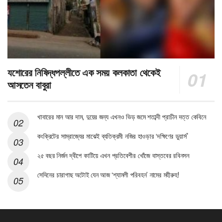
যশোরের নিষিদ্ধপল্লীতে এক সময় কলকাতা থেকেই
আসতেন বাবুরা
খাবারের মান আর দাম, দুয়ের জন্য এখনও ভিড় জমে শতাব্দী প্রাচীন দত্ত কেবিনে
কংক্রিটের সাম্রাজ্যের মাঝেই ব্যতিক্রমী নজির হাওড়ার ‘দক্ষিণের ডুয়ার্স’
২৫ বছর নির্জন দ্বীপে কাটিয়ে এখন প্রতিবেশীর খোঁজে বাস্তবের রবিনসন
সেদিনের চারাগাছ অটোই যেন আজ ‘শ্যামলী পরিবহন’ নামের মহীরুহ!