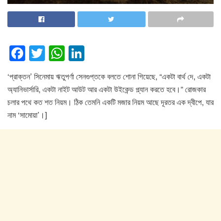
F
T
W
Li
a
wi
h
n
‘প্রাক্তন’ সিনেমায় ঋতুপর্ণা সেনগুপ্তকে বলতে শোনা গিয়েছে, “একটা বার্থ দে, একটা
c
tt
at
k
অ্যানিভার্সারি, একটা নাইট আউট আর একটা উইকেন্ড প্ল্যান করতে হবে।” রোজকার
e
er
s
e
চলার পথে কত শত নিয়ম। ঠিক তেমনি একটি মজার নিয়ম আছে দূরতর এক দ্বীপে, যার
b
A
dI
নাম ‘সামোয়া’।]
o
p
n
o
p
k