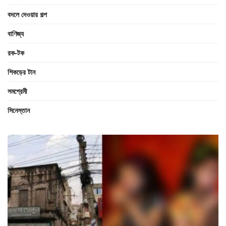
বদলে দেওয়ার গল্প
বাণিজ্য
রক-টক
শিকড়ের টান
সমপ্রেমী
সিনেস্তান