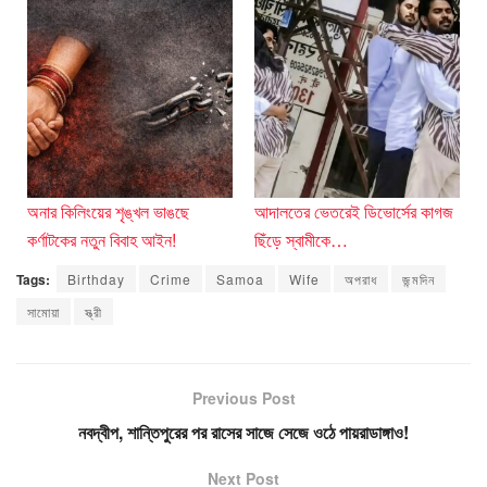
অনার কিলিংয়ের শৃঙ্খল ভাঙছে
আদালতের ভেতরেই ডিভোর্সের কাগজ
কর্ণাটকের নতুন বিবাহ আইন!
ছিঁড়ে স্বামীকে…
Tags:
Birthday
Crime
Samoa
Wife
অপরাধ
জন্মদিন
সামোয়া
স্ত্রী
Previous Post
নবদ্বীপ, শান্তিপুরের পর রাসের সাজে সেজে ওঠে পায়রাডাঙ্গাও!
Next Post