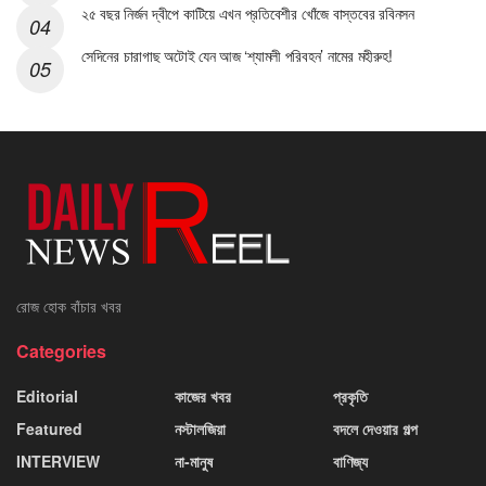
২৫ বছর নির্জন দ্বীপে কাটিয়ে এখন প্রতিবেশীর খোঁজে বাস্তবের রবিনসন
সেদিনের চারাগাছ অটোই যেন আজ ‘শ্যামলী পরিবহন’ নামের মহীরুহ!
রোজ হোক বাঁচার খবর
Categories
Editorial
কাজের খবর
প্রকৃতি
Featured
নস্টালজিয়া
বদলে দেওয়ার গল্প
INTERVIEW
না-মানুষ
বাণিজ্য