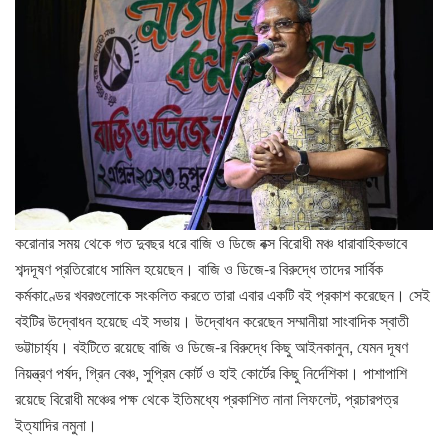
করোনার সময় থেকে গত দুবছর ধরে বাজি ও ডিজে বক্স বিরোধী মঞ্চ ধারাবাহিকভাবে
শব্দদূষণ প্রতিরোধে সামিল হয়েছেন। বাজি ও ডিজে-র বিরুদ্ধে তাদের সার্বিক
কর্মকাণ্ডের খবরগুলোকে সংকলিত করতে তারা এবার একটি বই প্রকাশ করেছেন। সেই
বইটির উদ্বোধন হয়েছে এই সভায়। উদ্বোধন করেছেন সম্মানীয়া সাংবাদিক স্বাতী
ভট্টাচার্য্য। বইটিতে রয়েছে বাজি ও ডিজে-র বিরুদ্ধে কিছু আইনকানুন, যেমন দূষণ
নিয়ন্ত্রণ পর্ষদ, গ্রিন বেঞ্চ, সুপ্রিম কোর্ট ও হাই কোর্টের কিছু নির্দেশিকা। পাশাপাশি
রয়েছে বিরোধী মঞ্চের পক্ষ থেকে ইতিমধ্যে প্রকাশিত নানা লিফলেট, প্রচারপত্র
ইত্যাদির নমুনা।