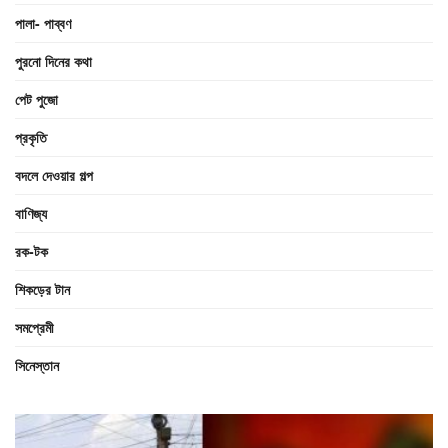
পালা- পাব্বণ
পুরনো দিনের কথা
পেট পুজো
প্রকৃতি
বদলে দেওয়ার গল্প
বাণিজ্য
রক-টক
শিকড়ের টান
সমপ্রেমী
সিনেস্তান