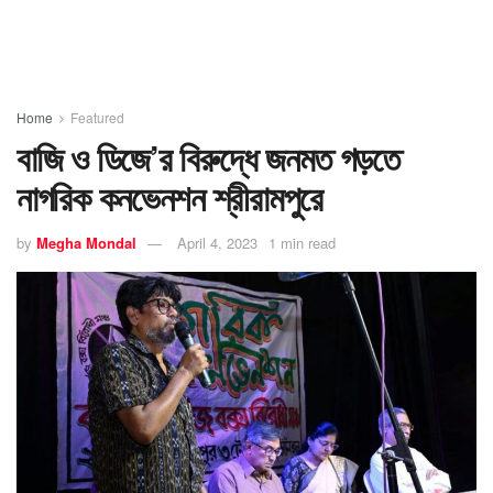
Home
Featured
বাজি ও ডিজে’র বিরুদ্ধে জনমত গড়তে
নাগরিক কনভেনশন শ্রীরামপুরে
by
Megha Mondal
April 4, 2023
1 min read