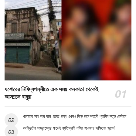
যশোরের নিষিদ্ধপল্লীতে এক সময় কলকাতা থেকেই
আসতেন বাবুরা
খাবারের মান আর দাম, দুয়ের জন্য এখনও ভিড় জমে শতাব্দী প্রাচীন দত্ত কেবিনে
কংক্রিটের সাম্রাজ্যের মাঝেই ব্যতিক্রমী নজির হাওড়ার ‘দক্ষিণের ডুয়ার্স’