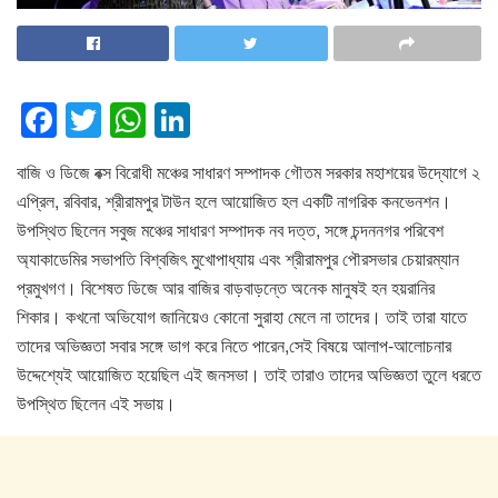
F
T
W
Li
a
wi
h
n
বাজি ও ডিজে বক্স বিরোধী মঞ্চের সাধারণ সম্পাদক গৌতম সরকার মহাশয়ের উদ্যোগে ২
c
tt
at
k
এপ্রিল, রবিবার, শ্রীরামপুর টাউন হলে আয়োজিত হল একটি নাগরিক কনভেনশন।
e
er
s
e
উপস্থিত ছিলেন সবুজ মঞ্চের সাধারণ সম্পাদক নব দত্ত, সঙ্গে চন্দননগর পরিবেশ
b
A
dI
অ্যাকাডেমির সভাপতি বিশ্বজিৎ মুখোপাধ্যায় এবং শ্রীরামপুর পৌরসভার চেয়ারম্যান
o
p
n
প্রমুখগণ। বিশেষত ডিজে আর বাজির বাড়বাড়ন্তে অনেক মানুষই হন হয়রানির
শিকার। কখনো অভিযোগ জানিয়েও কোনো সুরাহা মেলে না তাদের। তাই তারা যাতে
o
p
তাদের অভিজ্ঞতা সবার সঙ্গে ভাগ করে নিতে পারেন,সেই বিষয়ে আলাপ-আলোচনার
k
উদ্দেশ্যেই আয়োজিত হয়েছিল এই জনসভা। তাই তারাও তাদের অভিজ্ঞতা তুলে ধরতে
উপস্থিত ছিলেন এই সভায়।