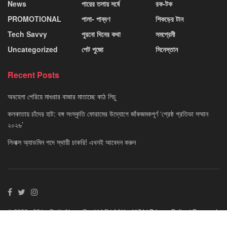
News
পায়ের তলায় সর্ষে
রক-টক
PROMOTIONAL
পালা- পাব্বণ
শিকড়ের টান
Tech Savvy
পুরনো দিনের কথা
সমপ্রেমী
Uncategorized
পেট পুজো
সিনেস্তান
Recent Posts
অবহেলা পেরিয়ে মাগুরার বাজার মাতাচ্ছে কাঠ লিচু
কলকাতায় চাঁদের হাট: বঙ্গ সংস্কৃতি ফোরামের উদ্যোগে জাঁকজমকপূর্ণ ‘শ্রেষ্ঠ প্রতিভা সম্মান
২০২৬’
লিনাক্স অ্যাডমিন পদে স্থায়ী চাকরি! এখনই আবেদন করুন
© 2020 - 22 by Daily News Reel LLP | AAU - 4174 |
Privacy Policy
|
Powered
By Neuvo