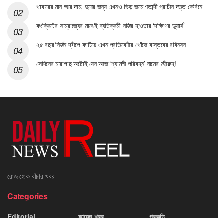
খাবারের মান আর দাম, দুয়ের জন্য এখনও ভিড় জমে শতাব্দী প্রাচীন দত্ত কেবিনে
কংক্রিটের সাম্রাজ্যের মাঝেই ব্যতিক্রমী নজির হাওড়ার ‘দক্ষিণের ডুয়ার্স’
২৫ বছর নির্জন দ্বীপে কাটিয়ে এখন প্রতিবেশীর খোঁজে বাস্তবের রবিনসন
সেদিনের চারাগাছ অটোই যেন আজ ‘শ্যামলী পরিবহন’ নামের মহীরুহ!
রোজ হোক বাঁচার খবর
Categories
Editorial
কাজের খবর
প্রকৃতি