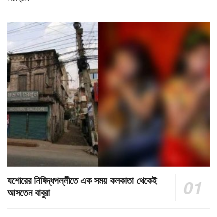
যশোরের নিষিদ্ধপল্লীতে এক সময় কলকাতা থেকেই
আসতেন বাবুরা