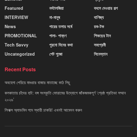
Featured
নস্টালজিয়া
বদলে দেওয়ার গল্প
INTERVIEW
না-মানুষ
বাণিজ্য
News
পায়ের তলায় সর্ষে
রক-টক
PROMOTIONAL
পালা- পাব্বণ
শিকড়ের টান
Tech Savvy
পুরনো দিনের কথা
সমপ্রেমী
Uncategorized
পেট পুজো
সিনেস্তান
Recent Posts
অবহেলা পেরিয়ে মাগুরার বাজার মাতাচ্ছে কাঠ লিচু
কলকাতায় চাঁদের হাট: বঙ্গ সংস্কৃতি ফোরামের উদ্যোগে জাঁকজমকপূর্ণ ‘শ্রেষ্ঠ প্রতিভা সম্মান
২০২৬’
লিনাক্স অ্যাডমিন পদে স্থায়ী চাকরি! এখনই আবেদন করুন