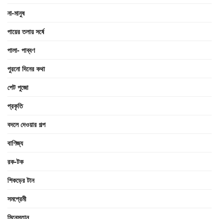
না-মানুষ
পায়ের তলায় সর্ষে
পালা- পাব্বণ
পুরনো দিনের কথা
পেট পুজো
প্রকৃতি
বদলে দেওয়ার গল্প
বাণিজ্য
রক-টক
শিকড়ের টান
সমপ্রেমী
সিনেস্তান