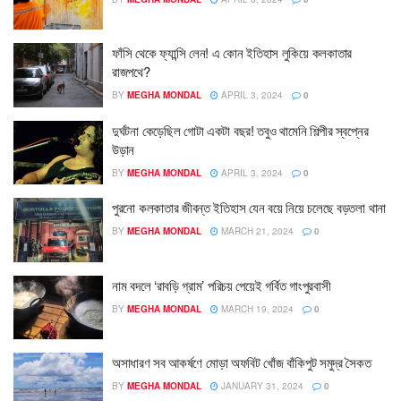
ফাঁসি থেকে ফ্যান্সি লেন! এ কোন ইতিহাস লুকিয়ে কলকাতার
রাজপথে?
BY
MEGHA MONDAL
APRIL 3, 2024
0
দুর্ঘটনা কেড়েছিল গোটা একটা বছর! তবুও থামেনি শিল্পীর স্বপ্নের
উড়ান
BY
MEGHA MONDAL
APRIL 3, 2024
0
পুরনো কলকাতার জীবন্ত ইতিহাস যেন বয়ে নিয়ে চলেছে বড়তলা থানা
BY
MEGHA MONDAL
MARCH 21, 2024
0
নাম বদলে ‘রাবড়ি গ্রাম’ পরিচয় পেয়েই গর্বিত গাংপুরবাসী
BY
MEGHA MONDAL
MARCH 19, 2024
0
অসাধারণ সব আকর্ষণে মোড়া অফবিট খোঁজ বাঁকিপুট সমুদ্র সৈকত
BY
MEGHA MONDAL
JANUARY 31, 2024
0