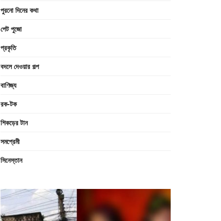
পুরনো দিনের কথা
পেট পুজো
প্রকৃতি
বদলে দেওয়ার গল্প
বাণিজ্য
রক-টক
শিকড়ের টান
সমপ্রেমী
সিনেস্তান