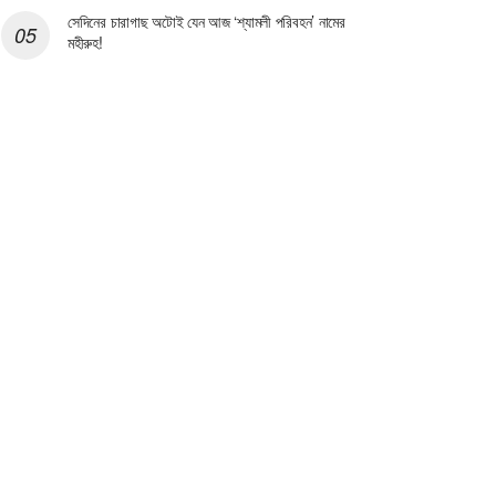
সেদিনের চারাগাছ অটোই যেন আজ ‘শ্যামলী পরিবহন’ নামের
মহীরুহ!