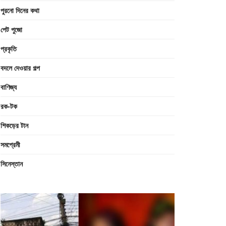
পুরনো দিনের কথা
পেট পুজো
প্রকৃতি
বদলে দেওয়ার গল্প
বাণিজ্য
রক-টক
শিকড়ের টান
সমপ্রেমী
সিনেস্তান