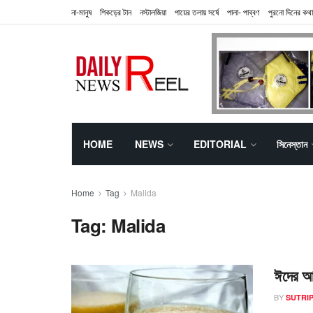
না-মানুষ
শিকড়ের টান
নস্টালজিয়া
পায়ের তলায় সর্ষে
পালা- পাব্বণ
পুরনো দিনের কথা
HOME
NEWS
EDITORIAL
সিনেস্তান
Home
Tag
Malida
Tag:
Malida
ঈদের আনন
BY
SUTRIP