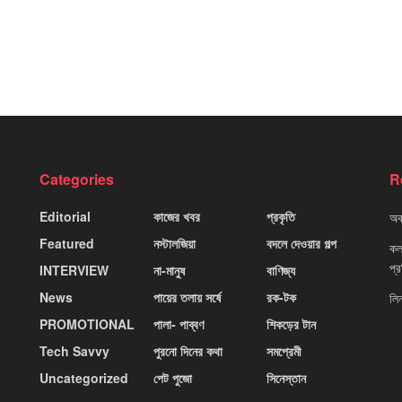
Categories
R
Editorial
কাজের খবর
প্রকৃতি
অবহ
Featured
নস্টালজিয়া
বদলে দেওয়ার গল্প
কলক
প্
INTERVIEW
না-মানুষ
বাণিজ্য
News
পায়ের তলায় সর্ষে
রক-টক
লি
PROMOTIONAL
পালা- পাব্বণ
শিকড়ের টান
Tech Savvy
পুরনো দিনের কথা
সমপ্রেমী
Uncategorized
পেট পুজো
সিনেস্তান