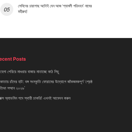
সেদিনের চারাগাছ অটোই যেন আজ ‘শ্যামলী পরিবহন’ নামের
মহীরুহ!
ecent Posts
েলা পেরিয়ে মাগুরার বাজার মাতাচ্ছে কাঠ লিচু
াতায় চাঁদের হাট: বঙ্গ সংস্কৃতি ফোরামের উদ্যোগে জাঁকজমকপূর্ণ ‘শ্রেষ্ঠ
রতিভা সম্মান ২০২৬’
নাক্স অ্যাডমিন পদে স্থায়ী চাকরি! এখনই আবেদন করুন