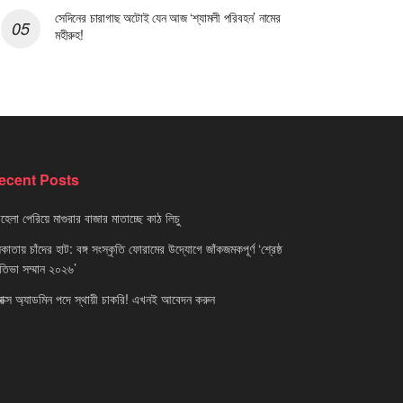
সেদিনের চারাগাছ অটোই যেন আজ ‘শ্যামলী পরিবহন’ নামের
মহীরুহ!
ecent Posts
েলা পেরিয়ে মাগুরার বাজার মাতাচ্ছে কাঠ লিচু
াতায় চাঁদের হাট: বঙ্গ সংস্কৃতি ফোরামের উদ্যোগে জাঁকজমকপূর্ণ ‘শ্রেষ্ঠ
রতিভা সম্মান ২০২৬’
নাক্স অ্যাডমিন পদে স্থায়ী চাকরি! এখনই আবেদন করুন