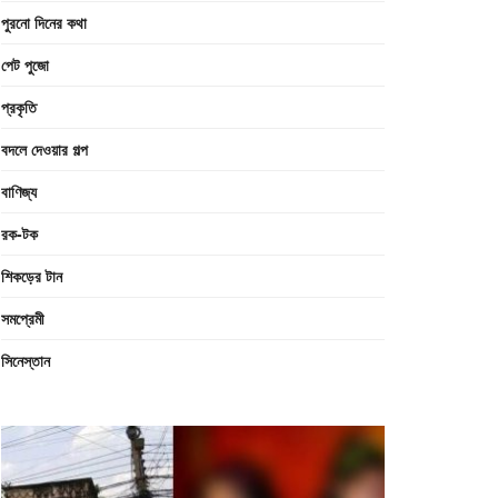
পুরনো দিনের কথা
পেট পুজো
প্রকৃতি
বদলে দেওয়ার গল্প
বাণিজ্য
রক-টক
শিকড়ের টান
সমপ্রেমী
সিনেস্তান