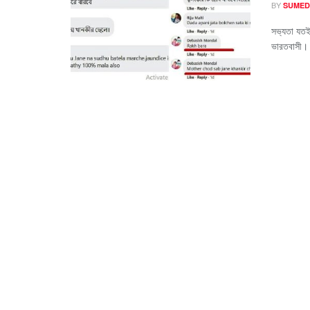
BY
SUMED
সভ‍্যতা যত
ভারতবাসী। 