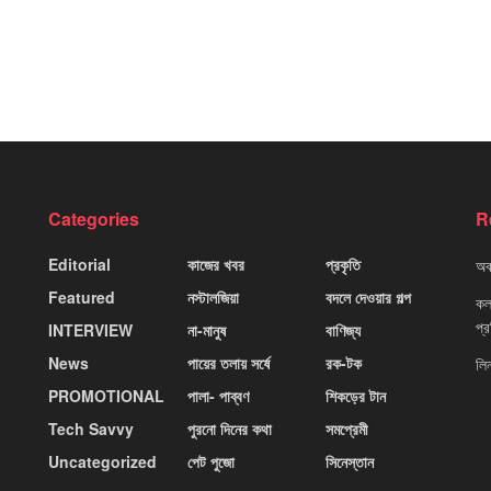
Categories
R
Editorial
কাজের খবর
প্রকৃতি
অবহ
Featured
নস্টালজিয়া
বদলে দেওয়ার গল্প
কলক
প্
INTERVIEW
না-মানুষ
বাণিজ্য
News
পায়ের তলায় সর্ষে
রক-টক
লি
PROMOTIONAL
পালা- পাব্বণ
শিকড়ের টান
Tech Savvy
পুরনো দিনের কথা
সমপ্রেমী
Uncategorized
পেট পুজো
সিনেস্তান