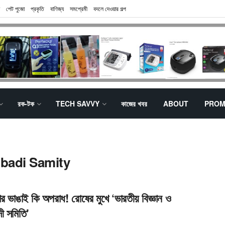
পেট পুজো
প্রকৃতি
বাণিজ্য
সমপ্রেমী
বদলে দেওয়ার গল্প
রক-টক
TECH SAVVY
কাজের খবর
ABOUT
PROM
ibadi Samity
ার ভাঙাই কি অপরাধ! রোষের মুখে ‘ভারতীয় বিজ্ঞান ও
দী সমিতি’