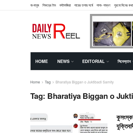
না-মানুষ
শিকড়ের টান
নস্টালজিয়া
পায়ের তলায় সর্ষে
পালা- পাব্বণ
পুরনো দিনের কথা
HOME
NEWS
EDITORIAL
সিনেস্তান
Home
Tag
Bharatiya Biggan o Juktibadi Samity
Tag:
Bharatiya Biggan o Jukt
কুসংস্ক
যুক্তিবা