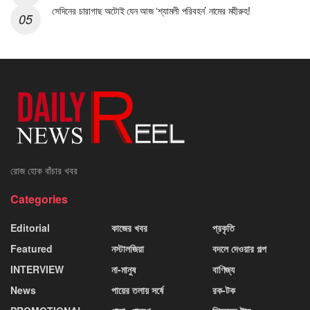
সেদিনের চারাগাছ অটোই যেন আজ ‘শ্যামলী পরিবহন’ নামের মহীরুহ!
রোজ হোক বাঁচার খবর
Categories
Editorial
কাজের খবর
প্রকৃতি
Featured
নস্টালজিয়া
বদলে দেওয়ার গল্প
INTERVIEW
না-মানুষ
বাণিজ্য
News
পায়ের তলায় সর্ষে
রক-টক