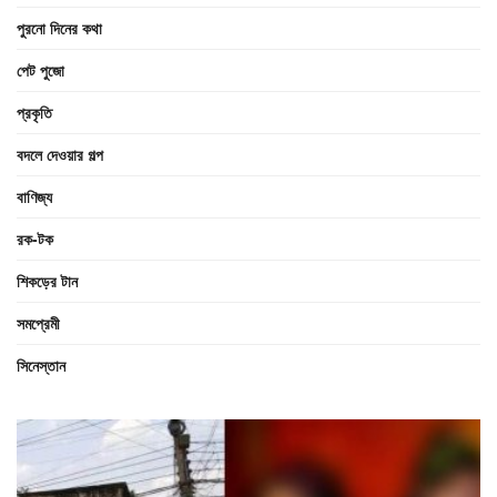
পুরনো দিনের কথা
পেট পুজো
প্রকৃতি
বদলে দেওয়ার গল্প
বাণিজ্য
রক-টক
শিকড়ের টান
সমপ্রেমী
সিনেস্তান