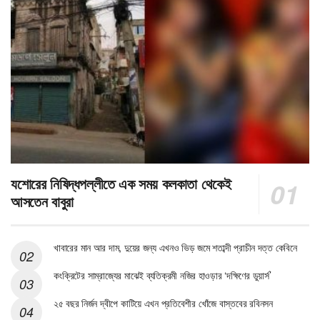
যশোরের নিষিদ্ধপল্লীতে এক সময় কলকাতা থেকেই
আসতেন বাবুরা
খাবারের মান আর দাম, দুয়ের জন্য এখনও ভিড় জমে শতাব্দী প্রাচীন দত্ত কেবিনে
কংক্রিটের সাম্রাজ্যের মাঝেই ব্যতিক্রমী নজির হাওড়ার ‘দক্ষিণের ডুয়ার্স’
২৫ বছর নির্জন দ্বীপে কাটিয়ে এখন প্রতিবেশীর খোঁজে বাস্তবের রবিনসন