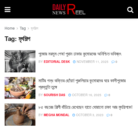
Home
Tag
মৃৎশিল্প
Tag:
মৃৎশিল্প
পুজোর মরসুম শেষ! পুরান ঢাকার কুমোরদের অনিশ্চিত ভবিষ্যৎ
BY
EDITORIAL DESK
NOVEMBER 11, 2025
0
মাটির গন্ধ ভক্তির ছোঁয়া! পুরুলিয়ার কুমোরদের ঘরে কালীপুজোর
প্রস্তুতি তুঙ্গে
BY
SOURISH DAS
OCTOBER 16, 2025
0
৮৫ বছরের শিল্পী বাঁচিয়ে রেখেছেন হাতে ঘোরানো চাকা আর মৃৎশিল্পকে!
BY
MEGHA MONDAL
OCTOBER 3, 2023
0