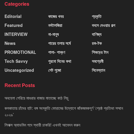
Categories
Editorial
কাজের খবর
প্রকৃতি
Featured
নস্টালজিয়া
বদলে দেওয়ার গল্প
INTERVIEW
না-মানুষ
বাণিজ্য
News
পায়ের তলায় সর্ষে
রক-টক
PROMOTIONAL
পালা- পাব্বণ
শিকড়ের টান
Tech Savvy
পুরনো দিনের কথা
সমপ্রেমী
Uncategorized
পেট পুজো
সিনেস্তান
Recent Posts
অবহেলা পেরিয়ে মাগুরার বাজার মাতাচ্ছে কাঠ লিচু
কলকাতায় চাঁদের হাট: বঙ্গ সংস্কৃতি ফোরামের উদ্যোগে জাঁকজমকপূর্ণ ‘শ্রেষ্ঠ প্রতিভা সম্মান
২০২৬’
লিনাক্স অ্যাডমিন পদে স্থায়ী চাকরি! এখনই আবেদন করুন