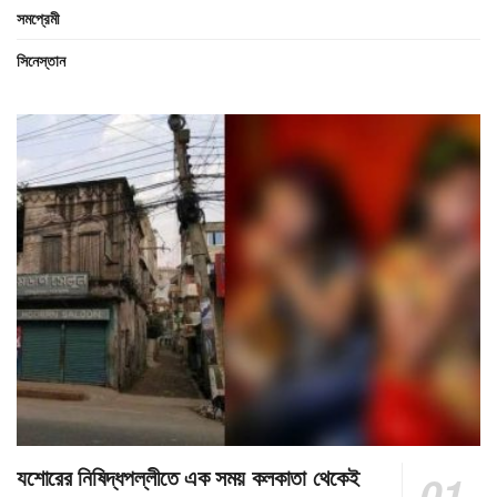
সমপ্রেমী
সিনেস্তান
যশোরের নিষিদ্ধপল্লীতে এক সময় কলকাতা থেকেই