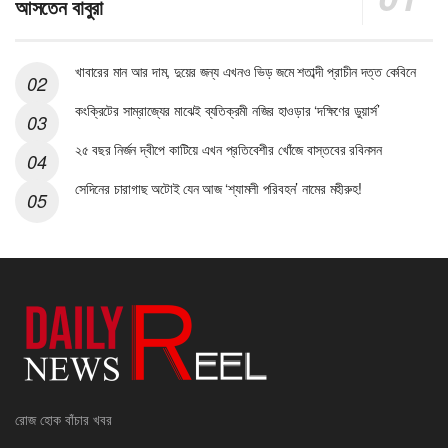
আসতেন বাবুরা
খাবারের মান আর দাম, দুয়ের জন্য এখনও ভিড় জমে শতাব্দী প্রাচীন দত্ত কেবিনে
কংক্রিটের সাম্রাজ্যের মাঝেই ব্যতিক্রমী নজির হাওড়ার ‘দক্ষিণের ডুয়ার্স’
২৫ বছর নির্জন দ্বীপে কাটিয়ে এখন প্রতিবেশীর খোঁজে বাস্তবের রবিনসন
সেদিনের চারাগাছ অটোই যেন আজ ‘শ্যামলী পরিবহন’ নামের মহীরুহ!
রোজ হোক বাঁচার খবর