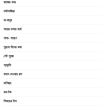
কাজের খবর
নস্টালজিয়া
না-মানুষ
পায়ের তলায় সর্ষে
পালা- পাব্বণ
পুরনো দিনের কথা
পেট পুজো
প্রকৃতি
বদলে দেওয়ার গল্প
বাণিজ্য
রক-টক
শিকড়ের টান