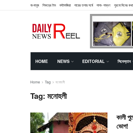
না-মানুষ
শিকড়ের টান
নস্টালজিয়া
পায়ের তলায় সর্ষে
পালা- পাব্বণ
পুরনো দিনের কথা
HOME
NEWS
EDITORIAL
সিনেস্তান
Home
Tag
মনোহলী
Tag:
মনোহলী
কালী পু
ভোগ!