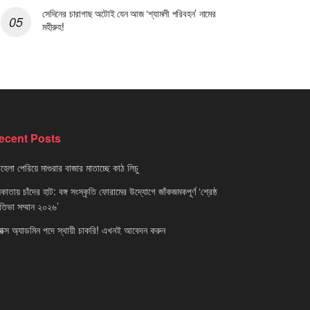
সেদিনের চারাগাছ অটোই যেন আজ ‘শ্যামলী পরিবহন’ নামের
মহীরুহ!
ecent Posts
েলা পেরিয়ে মাগুরার বাজার মাতাচ্ছে কাঠ লিচু
াতায় চাঁদের হাট: বঙ্গ সংস্কৃতি ফোরামের উদ্যোগে জাঁকজমকপূর্ণ ‘শ্রেষ্ঠ
রতিভা সম্মান ২০২৬’
নাক্স অ্যাডমিন পদে স্থায়ী চাকরি! এখনই আবেদন করুন