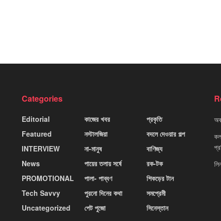
Categories
R
Editorial
কাজের খবর
প্রকৃতি
অবহ
Featured
নস্টালজিয়া
বদলে দেওয়ার গল্প
কলক
প্
INTERVIEW
না-মানুষ
বাণিজ্য
News
পায়ের তলায় সর্ষে
রক-টক
লি
PROMOTIONAL
পালা- পাব্বণ
শিকড়ের টান
Tech Savvy
পুরনো দিনের কথা
সমপ্রেমী
Uncategorized
পেট পুজো
সিনেস্তান