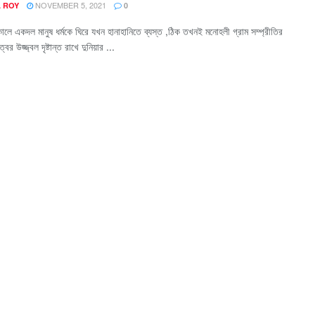
NOVEMBER 5, 2021
A ROY
0
কালে একদল মানুষ ধর্মকে ঘিরে যখন হানাহানিতে ব্যস্ত ,ঠিক তখনই মনোহলী গ্রাম সম্প্রীতির
ের উজ্জ্বল দৃষ্টান্ত রাখে দুনিয়ার ...