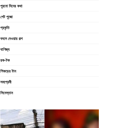
পুরনো দিনের কথা
পেট পুজো
প্রকৃতি
বদলে দেওয়ার গল্প
বাণিজ্য
রক-টক
শিকড়ের টান
সমপ্রেমী
সিনেস্তান