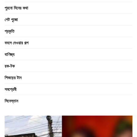
পুরনো দিনের কথা
পেট পুজো
প্রকৃতি
বদলে দেওয়ার গল্প
বাণিজ্য
রক-টক
শিকড়ের টান
সমপ্রেমী
সিনেস্তান