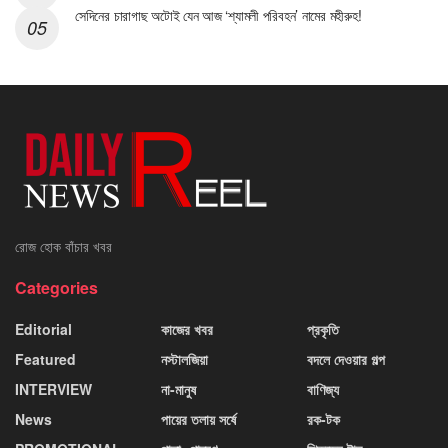
সেদিনের চারাগাছ অটোই যেন আজ ‘শ্যামলী পরিবহন’ নামের মহীরুহ!
রোজ হোক বাঁচার খবর
Categories
Editorial
কাজের খবর
প্রকৃতি
Featured
নস্টালজিয়া
বদলে দেওয়ার গল্প
INTERVIEW
না-মানুষ
বাণিজ্য
News
পায়ের তলায় সর্ষে
রক-টক