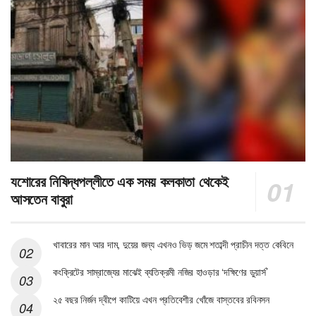
যশোরের নিষিদ্ধপল্লীতে এক সময় কলকাতা থেকেই
আসতেন বাবুরা
খাবারের মান আর দাম, দুয়ের জন্য এখনও ভিড় জমে শতাব্দী প্রাচীন দত্ত কেবিনে
কংক্রিটের সাম্রাজ্যের মাঝেই ব্যতিক্রমী নজির হাওড়ার ‘দক্ষিণের ডুয়ার্স’
২৫ বছর নির্জন দ্বীপে কাটিয়ে এখন প্রতিবেশীর খোঁজে বাস্তবের রবিনসন