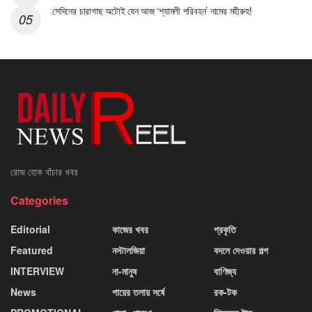
সেদিনের চারাগাছ অটোই যেন আজ ‘শ্যামলী পরিবহন’ নামের মহীরুহ!
রোজ হোক বাঁচার খবর
Categories
Editorial
কাজের খবর
প্রকৃতি
Featured
নস্টালজিয়া
বদলে দেওয়ার গল্প
INTERVIEW
না-মানুষ
বাণিজ্য
News
পায়ের তলায় সর্ষে
রক-টক