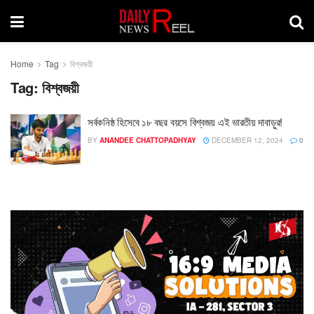
Home
Tag
বিশ্বজয়ী
Tag:
বিশ্বজয়ী
সর্বকনিষ্ঠ হিসেবে ১৮ বছর বয়সে বিশ্বজয় এই ভারতীয় দাবাড়ুর!
BY
ANANDEE CHATTOPADHYAY
DECEMBER 12, 2024
0