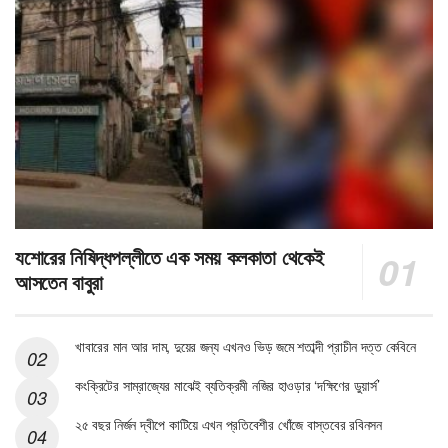
যশোরের নিষিদ্ধপল্লীতে এক সময় কলকাতা থেকেই
আসতেন বাবুরা
খাবারের মান আর দাম, দুয়ের জন্য এখনও ভিড় জমে শতাব্দী প্রাচীন দত্ত কেবিনে
কংক্রিটের সাম্রাজ্যের মাঝেই ব্যতিক্রমী নজির হাওড়ার ‘দক্ষিণের ডুয়ার্স’
২৫ বছর নির্জন দ্বীপে কাটিয়ে এখন প্রতিবেশীর খোঁজে বাস্তবের রবিনসন