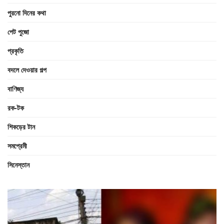
পুরনো দিনের কথা
পেট পুজো
প্রকৃতি
বদলে দেওয়ার গল্প
বাণিজ্য
রক-টক
শিকড়ের টান
সমপ্রেমী
সিনেস্তান