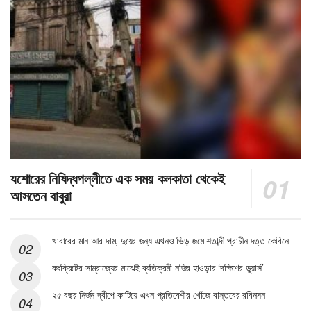
যশোরের নিষিদ্ধপল্লীতে এক সময় কলকাতা থেকেই
আসতেন বাবুরা
খাবারের মান আর দাম, দুয়ের জন্য এখনও ভিড় জমে শতাব্দী প্রাচীন দত্ত কেবিনে
কংক্রিটের সাম্রাজ্যের মাঝেই ব্যতিক্রমী নজির হাওড়ার ‘দক্ষিণের ডুয়ার্স’
২৫ বছর নির্জন দ্বীপে কাটিয়ে এখন প্রতিবেশীর খোঁজে বাস্তবের রবিনসন