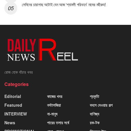
সেদিনের চারাগাছ অটোই যেন আজ ‘শ্যামলী পরিবহন’ নামের মহীরুহ!
রোজ হোক বাঁচার খবর
Categories
Editorial
কাজের খবর
প্রকৃতি
Featured
নস্টালজিয়া
বদলে দেওয়ার গল্প
INTERVIEW
না-মানুষ
বাণিজ্য
News
পায়ের তলায় সর্ষে
রক-টক