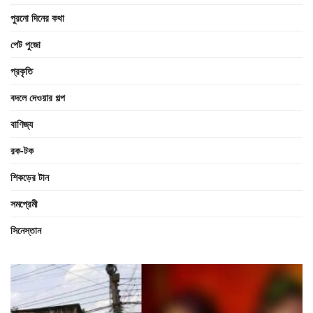
পুরনো দিনের কথা
পেট পুজো
প্রকৃতি
বদলে দেওয়ার গল্প
বাণিজ্য
রক-টক
শিকড়ের টান
সমপ্রেমী
সিনেস্তান