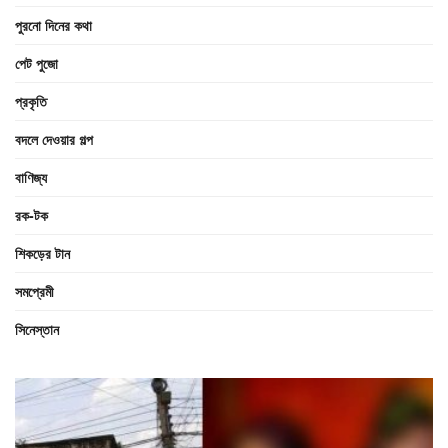
পুরনো দিনের কথা
পেট পুজো
প্রকৃতি
বদলে দেওয়ার গল্প
বাণিজ্য
রক-টক
শিকড়ের টান
সমপ্রেমী
সিনেস্তান