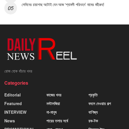
সেদিনের চারাগাছ অটোই যেন আজ ‘শ্যামলী পরিবহন’ নামের মহীরুহ!
রোজ হোক বাঁচার খবর
Categories
Editorial
কাজের খবর
প্রকৃতি
Featured
নস্টালজিয়া
বদলে দেওয়ার গল্প
INTERVIEW
না-মানুষ
বাণিজ্য
News
পায়ের তলায় সর্ষে
রক-টক