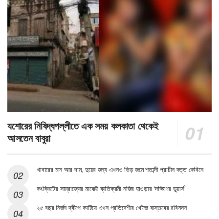
যশোরের নিষিদ্ধপল্লীতে এক সময় কলকাতা থেকেই
আসতেন বাবুরা
খাবারের মান আর দাম, দুয়ের জন্য এখনও ভিড় জমে শতাব্দী প্রাচীন দত্ত কেবিনে
কংক্রিটের সাম্রাজ্যের মাঝেই ব্যতিক্রমী নজির হাওড়ার ‘দক্ষিণের ডুয়ার্স’
২৫ বছর নির্জন দ্বীপে কাটিয়ে এখন প্রতিবেশীর খোঁজে বাস্তবের রবিনসন