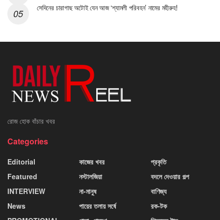
সেদিনের চারাগাছ অটোই যেন আজ ‘শ্যামলী পরিবহন’ নামের মহীরুহ!
রোজ হোক বাঁচার খবর
Categories
Editorial
কাজের খবর
প্রকৃতি
Featured
নস্টালজিয়া
বদলে দেওয়ার গল্প
INTERVIEW
না-মানুষ
বাণিজ্য
News
পায়ের তলায় সর্ষে
রক-টক