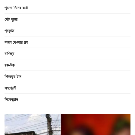
পুরনো দিনের কথা
পেট পুজো
প্রকৃতি
বদলে দেওয়ার গল্প
বাণিজ্য
রক-টক
শিকড়ের টান
সমপ্রেমী
সিনেস্তান