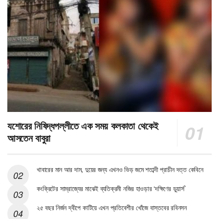
যশোরের নিষিদ্ধপল্লীতে এক সময় কলকাতা থেকেই
আসতেন বাবুরা
খাবারের মান আর দাম, দুয়ের জন্য এখনও ভিড় জমে শতাব্দী প্রাচীন দত্ত কেবিনে
কংক্রিটের সাম্রাজ্যের মাঝেই ব্যতিক্রমী নজির হাওড়ার ‘দক্ষিণের ডুয়ার্স’
২৫ বছর নির্জন দ্বীপে কাটিয়ে এখন প্রতিবেশীর খোঁজে বাস্তবের রবিনসন