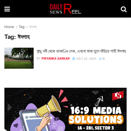
Home
Tag
ঈদগাহ
Tag:
ঈদগাহ
পান্ডু নদী থেকে ধানমণ্ডি লেক, এখনো মাথা তুলে দাঁড়িয়ে শাহী ঈদগাহ
BY
PRIYANKA SARKAR
JULY 22, 2023
0