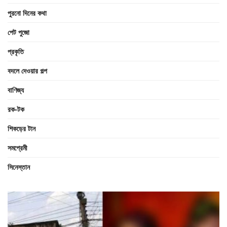
পুরনো দিনের কথা
পেট পুজো
প্রকৃতি
বদলে দেওয়ার গল্প
বাণিজ্য
রক-টক
শিকড়ের টান
সমপ্রেমী
সিনেস্তান