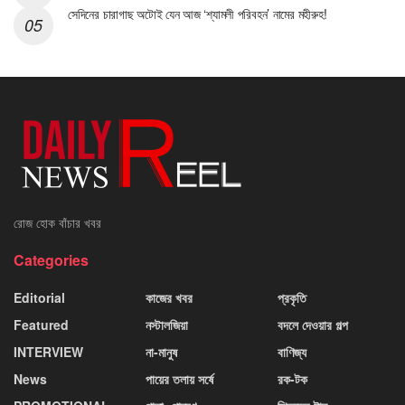
সেদিনের চারাগাছ অটোই যেন আজ ‘শ্যামলী পরিবহন’ নামের মহীরুহ!
রোজ হোক বাঁচার খবর
Categories
Editorial
কাজের খবর
প্রকৃতি
Featured
নস্টালজিয়া
বদলে দেওয়ার গল্প
INTERVIEW
না-মানুষ
বাণিজ্য
News
পায়ের তলায় সর্ষে
রক-টক