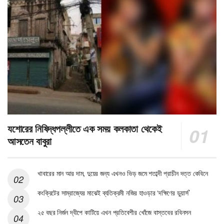
যশোরের নিষিদ্ধপল্লীতে এক সময় কলকাতা থেকেই
আসতেন বাবুরা
খাবারের মান আর দাম, দুয়ের জন্য এখনও ভিড় জমে শতাব্দী প্রাচীন দত্ত কেবিনে
কংক্রিটের সাম্রাজ্যের মাঝেই ব্যতিক্রমী নজির হাওড়ার ‘দক্ষিণের ডুয়ার্স’
২৫ বছর নির্জন দ্বীপে কাটিয়ে এখন প্রতিবেশীর খোঁজে বাস্তবের রবিনসন