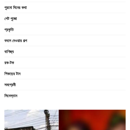
পুরনো দিনের কথা
পেট পুজো
প্রকৃতি
বদলে দেওয়ার গল্প
বাণিজ্য
রক-টক
শিকড়ের টান
সমপ্রেমী
সিনেস্তান