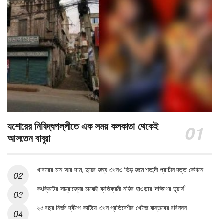
যশোরের নিষিদ্ধপল্লীতে এক সময় কলকাতা থেকেই
আসতেন বাবুরা
খাবারের মান আর দাম, দুয়ের জন্য এখনও ভিড় জমে শতাব্দী প্রাচীন দত্ত কেবিনে
কংক্রিটের সাম্রাজ্যের মাঝেই ব্যতিক্রমী নজির হাওড়ার ‘দক্ষিণের ডুয়ার্স’
২৫ বছর নির্জন দ্বীপে কাটিয়ে এখন প্রতিবেশীর খোঁজে বাস্তবের রবিনসন