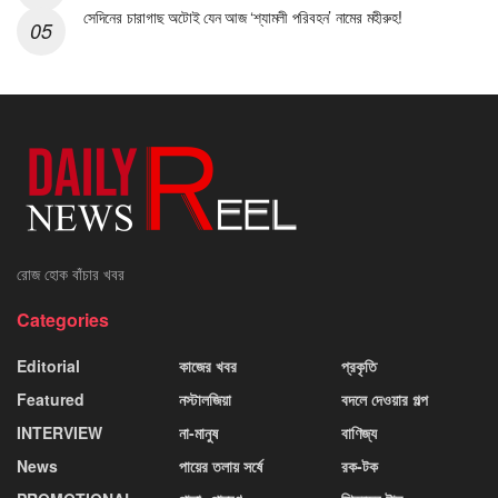
সেদিনের চারাগাছ অটোই যেন আজ ‘শ্যামলী পরিবহন’ নামের মহীরুহ!
রোজ হোক বাঁচার খবর
Categories
Editorial
কাজের খবর
প্রকৃতি
Featured
নস্টালজিয়া
বদলে দেওয়ার গল্প
INTERVIEW
না-মানুষ
বাণিজ্য
News
পায়ের তলায় সর্ষে
রক-টক