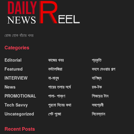
রোজ হোক বাঁচার খবর
Categories
Editorial
কাজের খবর
প্রকৃতি
Featured
নস্টালজিয়া
বদলে দেওয়ার গল্প
INTERVIEW
না-মানুষ
বাণিজ্য
News
পায়ের তলায় সর্ষে
রক-টক
PROMOTIONAL
পালা- পাব্বণ
শিকড়ের টান
Tech Savvy
পুরনো দিনের কথা
সমপ্রেমী
Uncategorized
পেট পুজো
সিনেস্তান
Recent Posts