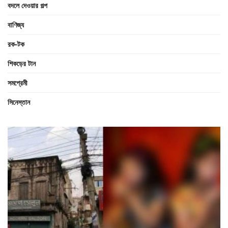
বদলে দেওয়ার গল্প
বাণিজ্য
রক-টক
শিকড়ের টান
সমপ্রেমী
সিনেস্তান