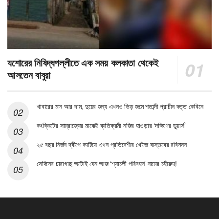
যশোরের নিষিদ্ধপল্লীতে এক সময় কলকাতা থেকেই
আসতেন বাবুরা
খাবারের মান আর দাম, দুয়ের জন্য এখনও ভিড় জমে শতাব্দী প্রাচীন দত্ত কেবিনে
কংক্রিটের সাম্রাজ্যের মাঝেই ব্যতিক্রমী নজির হাওড়ার ‘দক্ষিণের ডুয়ার্স’
২৫ বছর নির্জন দ্বীপে কাটিয়ে এখন প্রতিবেশীর খোঁজে বাস্তবের রবিনসন
সেদিনের চারাগাছ অটোই যেন আজ ‘শ্যামলী পরিবহন’ নামের মহীরুহ!