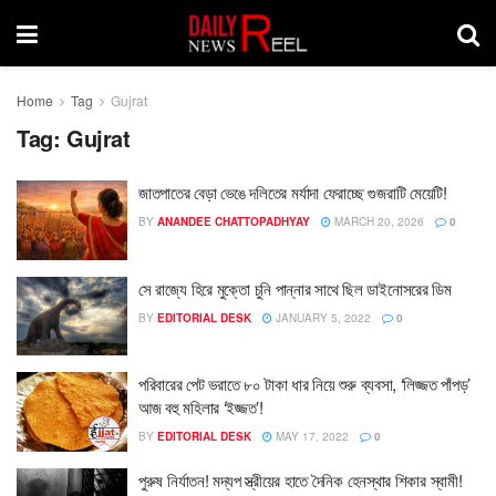
Home
Tag
Gujrat
Tag:
Gujrat
জাতপাতের বেড়া ভেঙে দলিতের মর্যাদা ফেরাচ্ছে গুজরাটি মেয়েটি!
BY
ANANDEE CHATTOPADHYAY
MARCH 20, 2026
0
সে রাজ্যে হিরে মুক্তো চুনি পান্নার সাথে ছিল ডাইনোসরের ডিম
BY
EDITORIAL DESK
JANUARY 5, 2022
0
পরিবারের পেট ভরাতে ৮০ টাকা ধার নিয়ে শুরু ব্যবসা, ‘লিজ্জত পাঁপড়’
আজ বহু মহিলার ‘ইজ্জত’!
BY
EDITORIAL DESK
MAY 17, 2022
0
পুরুষ নির্যাতন! মদ্যপ স্ত্রীয়ের হাতে দৈনিক হেনস্থার শিকার স্বামী!