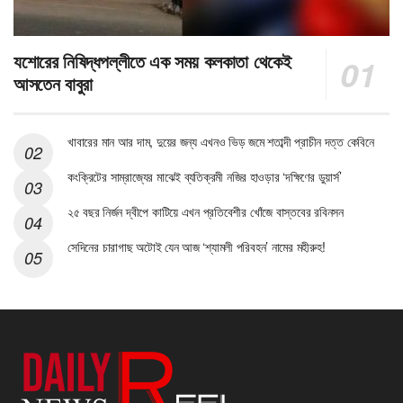
যশোরের নিষিদ্ধপল্লীতে এক সময় কলকাতা থেকেই
আসতেন বাবুরা
খাবারের মান আর দাম, দুয়ের জন্য এখনও ভিড় জমে শতাব্দী প্রাচীন দত্ত কেবিনে
কংক্রিটের সাম্রাজ্যের মাঝেই ব্যতিক্রমী নজির হাওড়ার ‘দক্ষিণের ডুয়ার্স’
২৫ বছর নির্জন দ্বীপে কাটিয়ে এখন প্রতিবেশীর খোঁজে বাস্তবের রবিনসন
সেদিনের চারাগাছ অটোই যেন আজ ‘শ্যামলী পরিবহন’ নামের মহীরুহ!