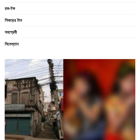
রক-টক
শিকড়ের টান
সমপ্রেমী
সিনেস্তান