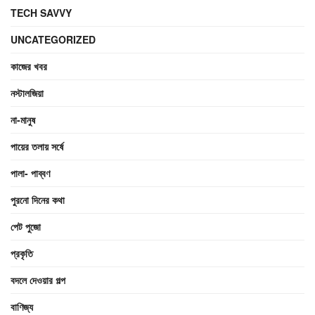
TECH SAVVY
UNCATEGORIZED
কাজের খবর
নস্টালজিয়া
না-মানুষ
পায়ের তলায় সর্ষে
পালা- পাব্বণ
পুরনো দিনের কথা
পেট পুজো
প্রকৃতি
বদলে দেওয়ার গল্প
বাণিজ্য