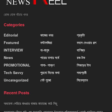
রোজ হোক বাঁচার খবর
Categories
Editorial
কাজের খবর
প্রকৃতি
Featured
নস্টালজিয়া
বদলে দেওয়ার গল্প
INTERVIEW
না-মানুষ
বাণিজ্য
News
পায়ের তলায় সর্ষে
রক-টক
PROMOTIONAL
পালা- পাব্বণ
শিকড়ের টান
Tech Savvy
পুরনো দিনের কথা
সমপ্রেমী
Uncategorized
পেট পুজো
সিনেস্তান
Recent Posts
অবহেলা পেরিয়ে মাগুরার বাজার মাতাচ্ছে কাঠ লিচু
কলকাতায় চাঁদের হাট: বঙ্গ সংস্কৃতি ফোরামের উদ্যোগে জাঁকজমকপূর্ণ ‘শ্রেষ্ঠ প্রতিভা সম্মান