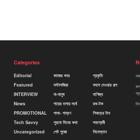
Categories
R
Editorial
কাজের খবর
প্রকৃতি
অবহ
Featured
নস্টালজিয়া
বদলে দেওয়ার গল্প
কলক
প্
INTERVIEW
না-মানুষ
বাণিজ্য
News
পায়ের তলায় সর্ষে
রক-টক
লি
PROMOTIONAL
পালা- পাব্বণ
শিকড়ের টান
Tech Savvy
পুরনো দিনের কথা
সমপ্রেমী
Uncategorized
পেট পুজো
সিনেস্তান