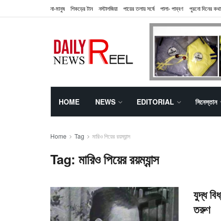
না-মানুষ
শিকড়ের টান
নস্টালজিয়া
পায়ের তলায় সর্ষে
পালা- পাব্বণ
পুরনো দিনের কথা
HOME
NEWS
EDITORIAL
সিনেস্তান
Home
Tag
মারিও পিয়ের রয়ম্যান্স
Tag:
মারিও পিয়ের রয়ম্যান্স
যুদ্ধ বি
তরুণ