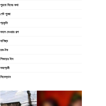
পুরনো দিনের কথা
পেট পুজো
প্রকৃতি
বদলে দেওয়ার গল্প
বাণিজ্য
রক-টক
শিকড়ের টান
সমপ্রেমী
সিনেস্তান