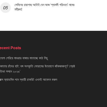
সেদিনের চারাগাছ অটোই যেন আজ ‘শ্যামলী পরিবহন’ নামের
মহীরুহ!
ecent Posts
েলা পেরিয়ে মাগুরার বাজার মাতাচ্ছে কাঠ লিচু
াতায় চাঁদের হাট: বঙ্গ সংস্কৃতি ফোরামের উদ্যোগে জাঁকজমকপূর্ণ ‘শ্রেষ্ঠ
রতিভা সম্মান ২০২৬’
নাক্স অ্যাডমিন পদে স্থায়ী চাকরি! এখনই আবেদন করুন