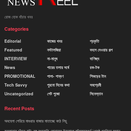
রোজ হোক বাঁচার খবর
Categories
Editorial
কাজের খবর
প্রকৃতি
Featured
নস্টালজিয়া
বদলে দেওয়ার গল্প
INTERVIEW
না-মানুষ
বাণিজ্য
News
পায়ের তলায় সর্ষে
রক-টক
PROMOTIONAL
পালা- পাব্বণ
শিকড়ের টান
Tech Savvy
পুরনো দিনের কথা
সমপ্রেমী
Uncategorized
পেট পুজো
সিনেস্তান
Recent Posts
অবহেলা পেরিয়ে মাগুরার বাজার মাতাচ্ছে কাঠ লিচু
কলকাতায় চাঁদের হাট: বঙ্গ সংস্কৃতি ফোরামের উদ্যোগে জাঁকজমকপূর্ণ ‘শ্রেষ্ঠ প্রতিভা সম্মান