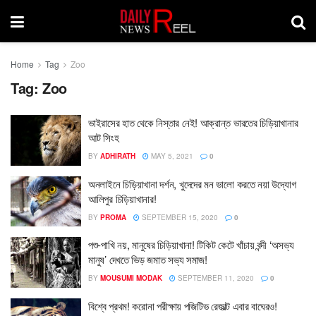
Home
Tag
Zoo
Tag:
Zoo
ভাইরাসের হাত থেকে নিস্তার নেই! আক্রান্ত ভারতের চিড়িয়াখানার
আট সিংহ
BY
ADHIRATH
MAY 5, 2021
0
অনলাইনে চিড়িয়াখানা দর্শন, খুদেদের মন ভালো করতে নয়া উদ্যোগ
আলিপুর চিড়িয়াখানার!
BY
PROMA
SEPTEMBER 15, 2020
0
পশু-পাখি নয়, মানুষের চিড়িয়াখানা! টিকিট কেটে খাঁচায় বন্দী ‘অসভ্য
মানুষ’ দেখতে ভিড় জমাত সভ্য সমাজ!
BY
MOUSUMI MODAK
SEPTEMBER 11, 2020
0
বিশ্বে প্রথম! করোনা পরীক্ষায় পজিটিভ রেজাল্ট এবার বাঘেরও!