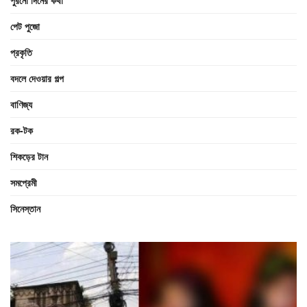
পেট পুজো
প্রকৃতি
বদলে দেওয়ার গল্প
বাণিজ্য
রক-টক
শিকড়ের টান
সমপ্রেমী
সিনেস্তান