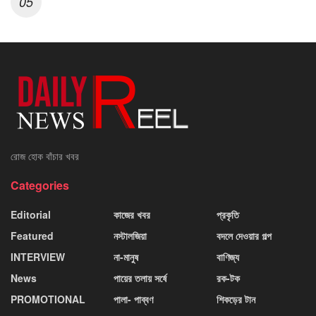
রোজ হোক বাঁচার খবর
Categories
Editorial
কাজের খবর
প্রকৃতি
Featured
নস্টালজিয়া
বদলে দেওয়ার গল্প
INTERVIEW
না-মানুষ
বাণিজ্য
News
পায়ের তলায় সর্ষে
রক-টক
PROMOTIONAL
পালা- পাব্বণ
শিকড়ের টান