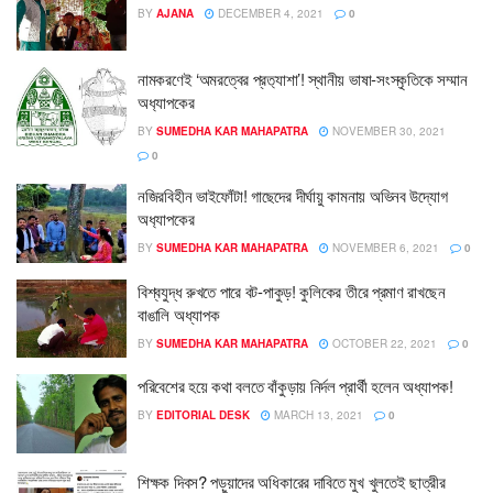
BY
AJANA
DECEMBER 4, 2021
0
নামকরণেই ‘অমরত্বের প্রত‍্যাশা’! স্থানীয় ভাষা-সংস্কৃতিকে সম্মান
অধ‍্যাপকের
BY
SUMEDHA KAR MAHAPATRA
NOVEMBER 30, 2021
0
নজিরবিহীন ভাইফোঁটা! গাছেদের দীর্ঘায়ু কামনায় অভিনব উদ্যোগ
অধ‍্যাপকের
BY
SUMEDHA KAR MAHAPATRA
NOVEMBER 6, 2021
0
বিশ্বযুদ্ধ রুখতে পারে বট-পাকুড়! কুলিকের তীরে প্রমাণ রাখছেন
বাঙালি অধ্যাপক
BY
SUMEDHA KAR MAHAPATRA
OCTOBER 22, 2021
0
পরিবেশের হয়ে কথা বলতে বাঁকুড়ায় নির্দল প্রার্থী হলেন অধ্যাপক!
BY
EDITORIAL DESK
MARCH 13, 2021
0
শিক্ষক দিবস? পড়ুয়াদের অধিকারের দাবিতে মুখ খুলতেই ছাত্রীর