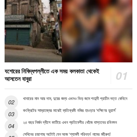
যশোরের নিষিদ্ধপল্লীতে এক সময় কলকাতা থেকেই
আসতেন বাবুরা
খাবারের মান আর দাম, দুয়ের জন্য এখনও ভিড় জমে শতাব্দী প্রাচীন দত্ত কেবিনে
কংক্রিটের সাম্রাজ্যের মাঝেই ব্যতিক্রমী নজির হাওড়ার ‘দক্ষিণের ডুয়ার্স’
২৫ বছর নির্জন দ্বীপে কাটিয়ে এখন প্রতিবেশীর খোঁজে বাস্তবের রবিনসন
সেদিনের চারাগাছ অটোই যেন আজ ‘শ্যামলী পরিবহন’ নামের মহীরুহ!