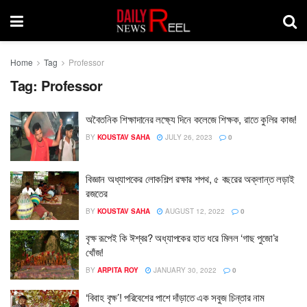
Home
Tag
Professor
Tag:
Professor
অবৈতনিক শিক্ষাদানের লক্ষ্যে দিনে কলেজে শিক্ষক, রাতে কুলির কাজ!
BY
KOUSTAV SAHA
JULY 26, 2023
0
বিজ্ঞান অধ্যাপকের লোকশিল্প রক্ষার শপথ, ৫ বছরের অক্লান্ত লড়াই
রজতের
BY
KOUSTAV SAHA
AUGUST 12, 2022
0
বৃক্ষ রূপেই কি ঈশ্বর? অধ্যাপকের হাত ধরে মিলল ‘গাছ পুজো’র
খোঁজ!
BY
ARPITA ROY
JANUARY 30, 2022
0
‘বিবাহ বৃক্ষ’! পরিবেশের পাশে দাঁড়াতে এক সবুজ চিন্তার নাম