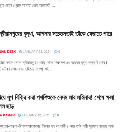
়ুয়া ছেলে প্রেমে আঘাত পেয়ে আত্মঘাতী ...
শ্রীরামপুরের বৃদ্ধা, আপনার সচেতনতাই তাঁকে ফেরাতে পারে
JANUARY 28, 2021
RIAL DESK
0
়ারি সকাল থেকে শ্রীরামপুরের বাড়ি থেকে নিরুদ্দেশ ৬৭ বছরের বৃদ্ধা কল্যাণী ঘোষ।
্ট্রিটের (রাধাবল্লভ মন্দিরের পাশে) এই ...
ায়ে ধূপ বিক্রি করা পথশিশুকে বেদম মার মহিলার! শেষে ক্ষমা
লল ছাড়
JANUARY 12, 2021
A KARAN
0
াচার-লাঞ্ছনা-বিশ্বাসঘাতকতার শিকার হন বহু নারী। আর তাই নারী সুরক্ষায় রয়েছে নানা