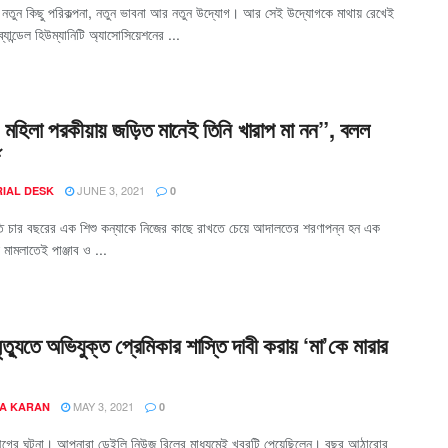
ই নতুন কিছু পরিকল্পনা, নতুন ভাবনা আর নতুন উদ্যোগ। আর সেই উদ্যোগকে মাথায় রেখেই
যান্ডেল হিউম্যানিটি অ্যাসোসিয়েশনের ...
মহিলা পরকীয়ায় জড়িত মানেই তিনি খারাপ মা নন”, বলল
JUNE 3, 2021
RIAL DESK
0
তি চার বছরের এক শিশু কন্যাকে নিজের কাছে রাখতে চেয়ে আদালতের শরণাপন্ন হন এক
মামলাতেই পাঞ্জাব ও ...
ৃত্যুতে অভিযুক্ত প্রেমিকার শাস্তি দাবী করায় ‘মা’কে মারার
MAY 3, 2021
A KARAN
0
গের ঘটনা। আপনারা ডেইলি নিউজ রিলের মাধ্যমেই খবরটি পেয়েছিলেন। বছর আঠারোর