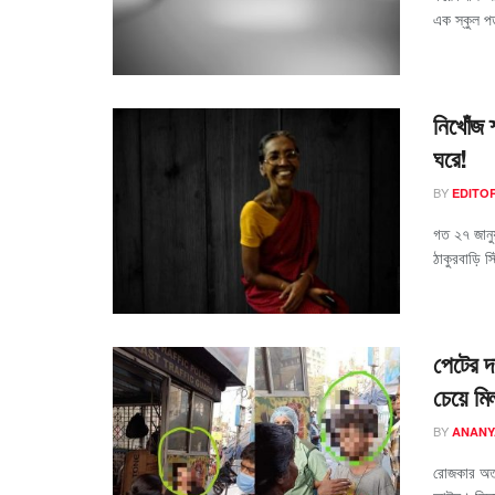
এক স্কুল পড
নিখোঁজ 
ঘরে!
BY
EDITO
গত ২৭ জানুয
ঠাকুরবাড়ি স
পেটের দ
চেয়ে মি
BY
ANANY
রোজকার অত্য