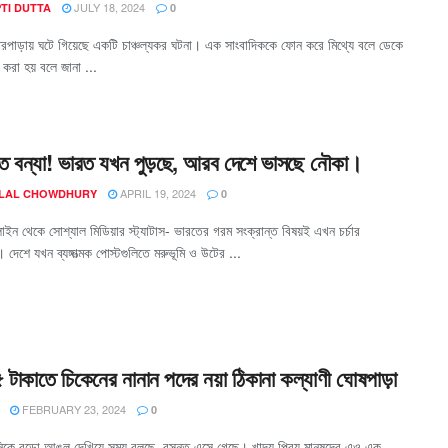
JULY 18, 2024
TI DUTTA
0
রপাড়ায় ঘটে গিয়েছে একটি চাঞ্চল্যকর ঘটনা। এক সাংবাদিককে ফোন করে মিথ্যে বলে ডেকে
 করা হয় বলে জানা ...
তে বন্যা! ভারত যখন পুড়ছে, আরব দেশে ভাসছে নৌকা।
APRIL 19, 2024
 LAL CHOWDHURY
0
ইন থেকে সোশ্যাল মিডিয়ার স্ট্যাটাস- ভারতের গরম সংক্রান্ত বিষয়ই এখন চর্চার
ুতে। দেশে যখন ব্যঙ্গাত্মক পোস্টগুলিতে মরুভূমি ও উটের ...
৫ টাকাতে চিকেনের নানান পদের নয়া ঠিকানা কল্যাণী ঘোষপাড়া
FEBRUARY 23, 2024
0
নিকে বুড়ো আঙুল দেখিয়ে সময় বলছে, বসন্ত এসে গেছে। খাদ্য প্রিয় মানুষদের এও এক