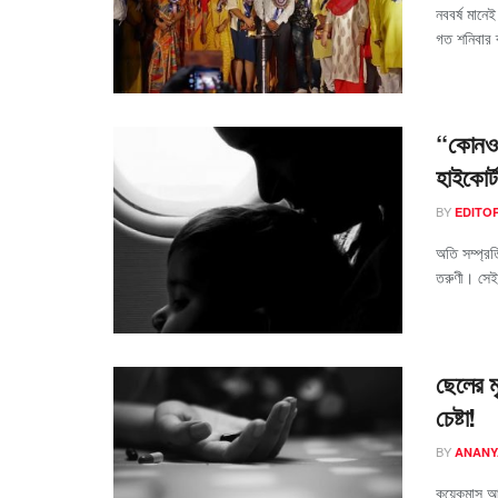
নববর্ষ মানে
গত শনিবার ব্
“কোনও 
হাইকোর্ট
BY
EDITO
অতি সম্প্র
তরুণী। সেই 
ছেলের ম
চেষ্টা!
BY
ANANY
কয়েকমাস আ