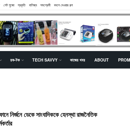
পেট পুজো
প্রকৃতি
বাণিজ্য
সমপ্রেমী
বদলে দেওয়ার গল্প
রক-টক
TECH SAVVY
কাজের খবর
ABOUT
PROM
ফোনে নির্জনে ডেকে সাংবাদিককে হেনস্থা রাজনৈতিক
মকর্তার