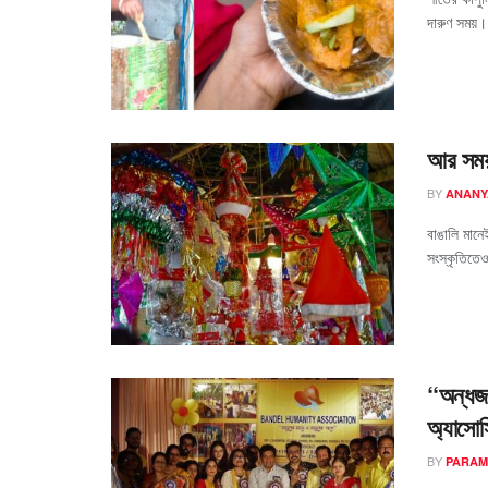
দারুণ সময়।
আর সময়
BY
ANANY
বাঙালি মান
সংস্কৃতিতেও
“অন্ধজন
অ্যাসোস
BY
PARAM