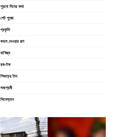
পুরনো দিনের কথা
পেট পুজো
প্রকৃতি
বদলে দেওয়ার গল্প
বাণিজ্য
রক-টক
শিকড়ের টান
সমপ্রেমী
সিনেস্তান