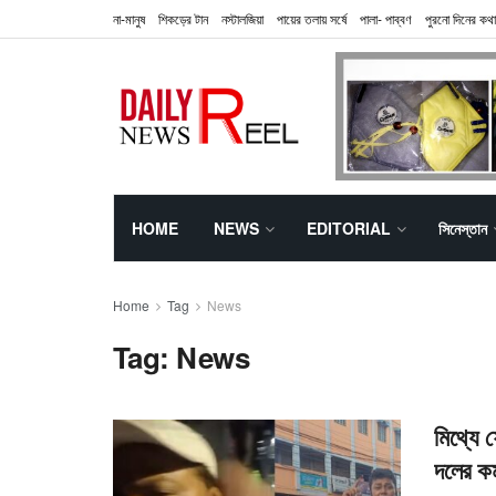
না-মানুষ
শিকড়ের টান
নস্টালজিয়া
পায়ের তলায় সর্ষে
পালা- পাব্বণ
পুরনো দিনের কথা
HOME
NEWS
EDITORIAL
সিনেস্তান
Home
Tag
News
Tag:
News
মিথ্যে 
দলের কর্