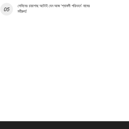
সেদিনের চারাগাছ অটোই যেন আজ ‘শ্যামলী পরিবহন’ নামের
মহীরুহ!