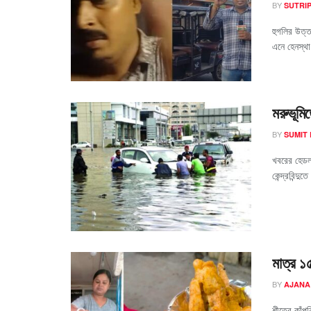
BY
SUTRIP
হুগলির উত্ত
এনে হেনস্থা
মরুভূমি
BY
SUMIT
খবরের হেডলা
কেন্দ্রবিন্দ
মাত্র ১
BY
AJANA
শীতের কাঁপু