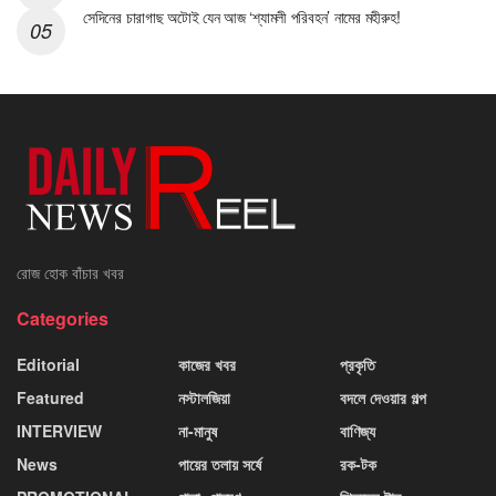
সেদিনের চারাগাছ অটোই যেন আজ ‘শ্যামলী পরিবহন’ নামের মহীরুহ!
রোজ হোক বাঁচার খবর
Categories
Editorial
কাজের খবর
প্রকৃতি
Featured
নস্টালজিয়া
বদলে দেওয়ার গল্প
INTERVIEW
না-মানুষ
বাণিজ্য
News
পায়ের তলায় সর্ষে
রক-টক