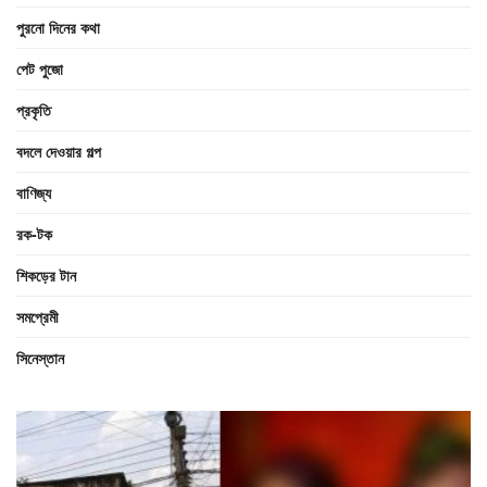
পুরনো দিনের কথা
পেট পুজো
প্রকৃতি
বদলে দেওয়ার গল্প
বাণিজ্য
রক-টক
শিকড়ের টান
সমপ্রেমী
সিনেস্তান