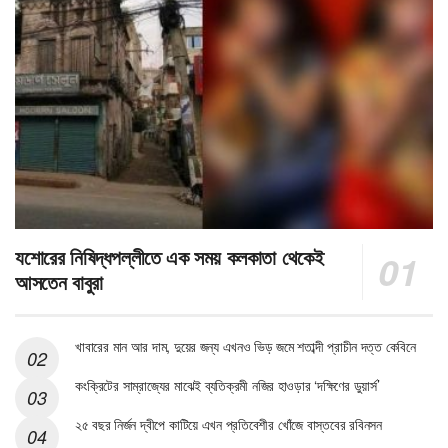
যশোরের নিষিদ্ধপল্লীতে এক সময় কলকাতা থেকেই
আসতেন বাবুরা
খাবারের মান আর দাম, দুয়ের জন্য এখনও ভিড় জমে শতাব্দী প্রাচীন দত্ত কেবিনে
কংক্রিটের সাম্রাজ্যের মাঝেই ব্যতিক্রমী নজির হাওড়ার ‘দক্ষিণের ডুয়ার্স’
২৫ বছর নির্জন দ্বীপে কাটিয়ে এখন প্রতিবেশীর খোঁজে বাস্তবের রবিনসন