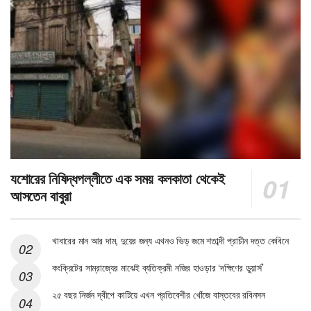
যশোরের নিষিদ্ধপল্লীতে এক সময় কলকাতা থেকেই
আসতেন বাবুরা
খাবারের মান আর দাম, দুয়ের জন্য এখনও ভিড় জমে শতাব্দী প্রাচীন দত্ত কেবিনে
কংক্রিটের সাম্রাজ্যের মাঝেই ব্যতিক্রমী নজির হাওড়ার ‘দক্ষিণের ডুয়ার্স’
২৫ বছর নির্জন দ্বীপে কাটিয়ে এখন প্রতিবেশীর খোঁজে বাস্তবের রবিনসন