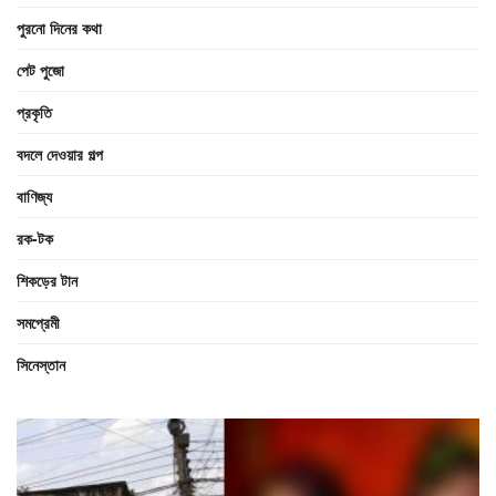
পুরনো দিনের কথা
পেট পুজো
প্রকৃতি
বদলে দেওয়ার গল্প
বাণিজ্য
রক-টক
শিকড়ের টান
সমপ্রেমী
সিনেস্তান