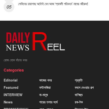
সেদিনের চারাগাছ অটোই যেন আজ ‘শ্যামলী পরিবহন’ নামের মহীরুহ!
রোজ হোক বাঁচার খবর
Categories
Editorial
কাজের খবর
প্রকৃতি
Featured
নস্টালজিয়া
বদলে দেওয়ার গল্প
INTERVIEW
না-মানুষ
বাণিজ্য
News
পায়ের তলায় সর্ষে
রক-টক