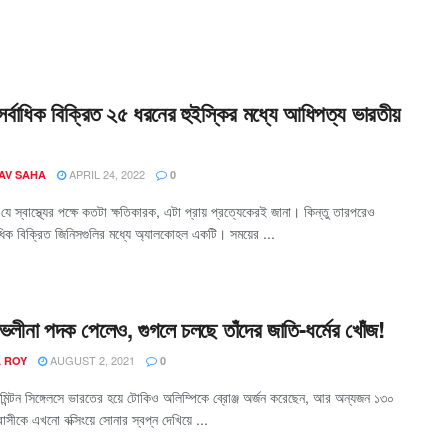
 সর্বাধিক বিক্রিত ২৫ ধরনের হুইস্কির মধ্যে আধিপত্য ভারতীয়
APRIL 24, 2022
AV SAHA
0
ে স্বাস্থ্যের পক্ষে কতটা ক্ষতিকারক, এটা প্রায় প্রত্যেকেরই জানা। কিন্তু তারপরেও
বাধিক বিক্রিত জিনিসগুলির মধ্যে অ্যালকোহল একটি। সময়ের ...
লাভলীনা পদক পেলেও, গুগলে চলছে তাঁদের জাতি-ধর্মের খোঁজ!
AUGUST 2, 2021
A ROY
0
িন্টন সিঙ্গেলসে ভারতের হয়ে টোকিও অলিম্পিকে ব্রোঞ্জ অর্জন করেছেন, আর অন্যজন ১৩০
সীকে এখনো বক্সিংয়ে সোনার স্বপ্ন দেখিয়ে ...