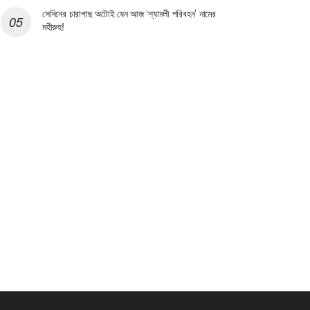
সেদিনের চারাগাছ অটোই যেন আজ ‘শ্যামলী পরিবহন’ নামের
মহীরুহ!