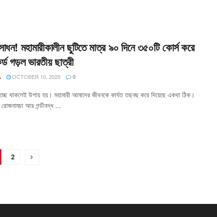
সাধন! মহামারীকালীন ছুটিতে মাত্র ৯০ দিনে ৩৫০টি কোর্স করে
কর্ড গড়ল ভারতীয় ছাত্রী
OCTOBER 10, 2020
A
0
চ্ছে থাকলেই উপায় হয়। মহামারী আমাদের জীবনকে কার্যত তছনছ করে দিয়েছে একথা ঠিক।
ত রোজনামচা আর গন্ডীবদ্ধ ...
2