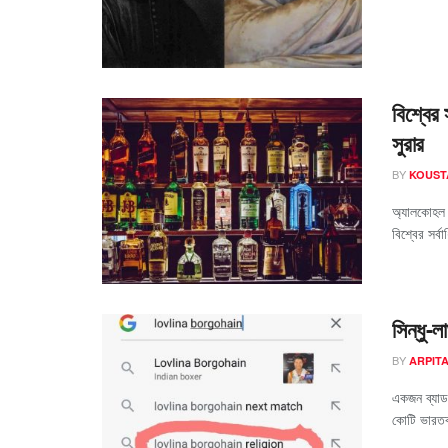
বিশ্বের
সুরার
BY
KOUST
অ্যালকোহল য
বিশ্বের সর্
সিন্ধু-
BY
ARPIT
একজন ব্যাডম
কোটি ভারতবা