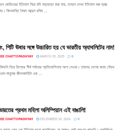
লে কোচিংয়ের ইতিহাস নিয়ে যদি নাড়াচাড়া করা যায়, তাহলে দেখব ইতিহাস শুরু হচ্ছে
পর। কিংবদন্তি সৈয়দ আব্দুল রহিম ...
ং, পিটি ঊষার সঙ্গে উচ্চারিত হয় যে ভারতীয় অ্যাথলিটের নাম!
MARCH 25, 2025
EE CHATTOPADHYAY
0
কিডনি নিয়ে বিশ্বের শীর্ষ পর্যায়ের প্রতিযোগিতায় অংশ নেওয়া। তারপর দেশের জন্য গৌরব
মন মানুষের জীবনকাহিনি এক ...
 ভারতের প্রথম মহিলা অলিম্পিয়ান এই বাঙালি!
DECEMBER 30, 2024
EE CHATTOPADHYAY
0
ছর বয়সে এমন এক ইতিহাস রচনা করেছিলেন, যা আজও কেউ ভাঙতে পারেনি। হেলসিঙ্কি