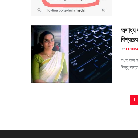
অসাধ্য 
বিশ্বরে
BY
PROM
কথায় বলে ই
কিন্তু ব্যস্
1