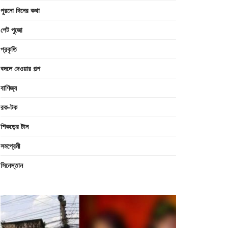
পুরনো দিনের কথা
পেট পুজো
প্রকৃতি
বদলে দেওয়ার গল্প
বাণিজ্য
রক-টক
শিকড়ের টান
সমপ্রেমী
সিনেস্তান