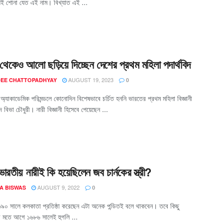
য়ই শোনা যেত এই নাম। বিখ্যাত এই ...
থেকেও আলো ছড়িয়ে দিচ্ছেন দেশের প্রথম মহিলা পদার্থবিদ
AUGUST 19, 2023
EE CHATTOPADHYAY
0
্যাকাডেমিক পরিমন্ডলে কোনোদিন বিশেষভাবে চর্চিত হননি ভারতের প্রথম মহিলা বিজ্ঞানী
দ বিভা চৌধুরী। নারী বিজ্ঞানী হিসেবে পেয়েছেন ...
রতীয় নারীই কি হয়েছিলেন জব চার্নকের স্ত্রী?
AUGUST 9, 2022
A BISWAS
0
১৬৯০ সালে কলকাতা প্রতিষ্ঠা করেছেন এটা অনেক পন্ডিতই বলে থাকবেন। তবে কিছু
 মতে আগে ১৬৮৬ সালেই হুগলি ...