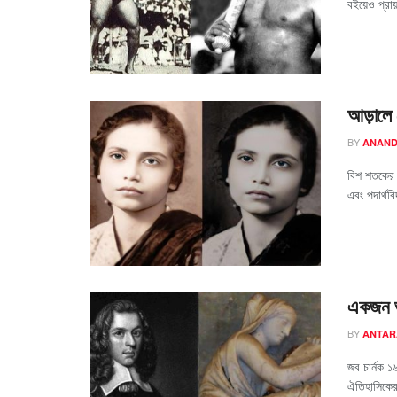
বইয়েও প্রা
আড়ালে 
BY
ANAND
বিশ শতকের অ
এবং পদার্থবি
একজন ভা
BY
ANTAR
জব চার্নক 
ঐতিহাসিকের