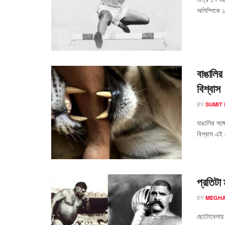
অলিম্পিকে 
বাঙালির 
বিশ্বাস
BY
SUMIT
বাঙালির সঙ্
বিশ্বাস এই ক
প্রতিটা
BY
MEGHA
ছোটোবেলায়