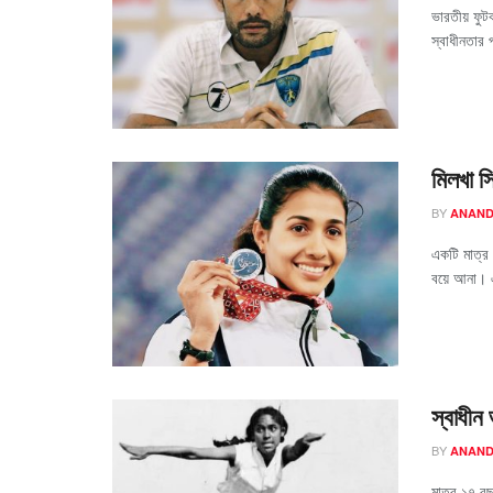
ভারতীয় ফুটব
স্বাধীনতার 
মিলখা সি
BY
ANAND
একটি মাত্র 
বয়ে আনা। এ
স্বাধীন
BY
ANAND
মাত্র ১৭ ব