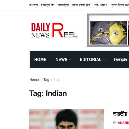
না-মানুষ
শিকড়ের টান
নস্টালজিয়া
পায়ের তলায় সর্ষে
পালা- পাব্বণ
পুরনো দিনের কথা
HOME
NEWS
EDITORIAL
সিনেস্তান
Home
Tag
Indian
Tag:
Indian
ভারতীয় 
BY
ANAND