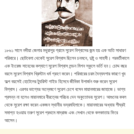
১৮৬১ সালে নদীয়া জেলার মথুরাপুর গ্রামে সুরেশ বিশ্বাসের জন্ম হয় এক অতি সাধারণ
পরিবারে। ছোটবেলা থেকেই সুরেশ বিশ্বাস ছিলেন চনমনে, দুষ্টু ও সাহসী। পরবর্তীকালে
এক ইংরেজ সাহেবের কল্যাণে সুরেশ বিশ্বাস লন্ডন মিশন স্কুলে ভর্তি হন। চোদ্দ বছর
বয়সে সুরেশ বিশ্বাস খ্রিস্টান ধর্ম গ্রহণ করেন। পরিবারের চরম দৈন্যদশার কারণে খুব
অল্প বয়সেই হোটেলের ট্যুরিস্ট গাইড হিসেবে জীবিকা উপার্জন শুরু করেন সুরেশ
বিশ্বাস। এরপর ভাগ্যের অন্বেষণে সুরেশ চেপে বসেন মায়ানমারের জাহাজে। ভাগ্য
প্রসন্ন না হলেও মায়ানমারে বীরত্বের পরিচয় দেন অকুতোভয় সুরেশ। আগুনের কবল
থেকে সুরেশ রক্ষা করেন একজন স্থানীয় ভদ্রমহিলাকে। মায়ানমারের অধ্যায় শীঘ্রই
সমাপ্ত হওয়ায় তরুণ সুরেশ প্রথমে মাদ্রাজ এবং সেখান থেকে কলকাতায় ফিরে
আসেন।