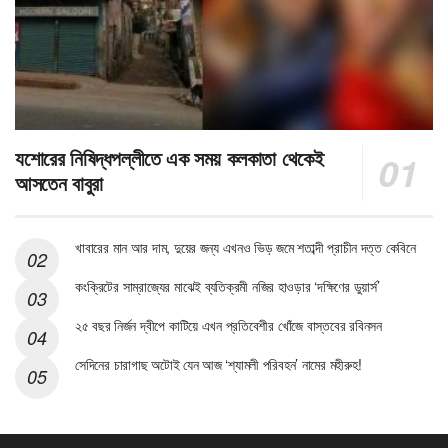
যশোরের নিষিদ্ধপল্লীতে এক সময় কলকাতা থেকেই
আসতেন বাবুরা
খাবারের মান আর দাম, দুয়ের জন্য এখনও ভিড় জমে শতাব্দী প্রাচীন দত্ত কেবিনে
কংক্রিটের সাম্রাজ্যের মাঝেই ব্যতিক্রমী নজির হাওড়ার ‘দক্ষিণের ডুয়ার্স’
২৫ বছর নির্জন দ্বীপে কাটিয়ে এখন প্রতিবেশীর খোঁজে বাস্তবের রবিনসন
সেদিনের চারাগাছ অটোই যেন আজ ‘শ্যামলী পরিবহন’ নামের মহীরুহ!