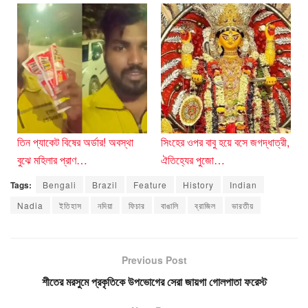
তিন প্যাকেট বিষের অর্ডার! অবস্থা
সিংহের ওপর বাবু হয়ে বসে জগদ্ধাত্রী,
বুঝে মহিলার প্রাণ…
ঐতিহ্যের পুজো…
Tags:
Bengali
Brazil
Feature
History
Indian
Nadia
ইতিহাস
নদিয়া
ফিচার
বাঙালি
ব্রাজিল
ভারতীয়
Previous Post
শীতের মরসুমে প্রকৃতিকে উপভোগের সেরা জায়গা গোলপাতা ফরেস্ট