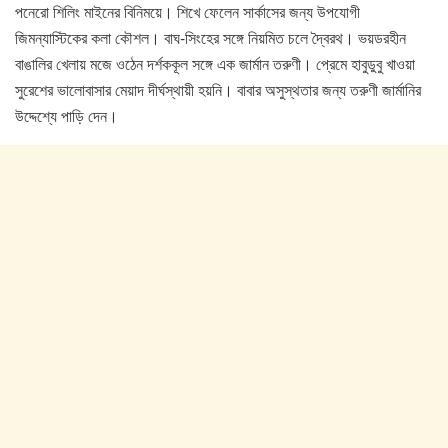
পনেরো শিলিং মাইনের বিনিময়ে। শিখে ফেলেন সার্কাসের জন্য উপযোগী
জিমন্যাস্টিকের কলা কৌশল। বাঘ-সিংহের সঙ্গে নিয়মিত চলে দ্বৈরথ। ভয়ডরহীন
বাঙালির খেলায় মজে ওঠেন দর্শককূল সঙ্গে এক জার্মান তরুণী। প্রেমে হাবুডুবু খাওয়া
সুরেশের ভালোবাসার মেয়াদ দীর্ঘস্থায়ী হয়নি। বাবার অসুস্থতার জন্য তরুণী জার্মানির
উদ্দেশ্যে পাড়ি দেন।