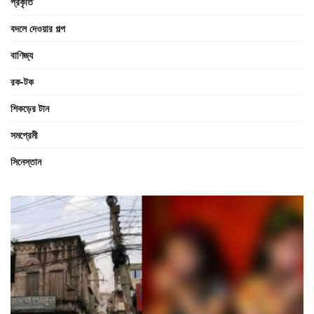
প্রকৃতি
বদলে দেওয়ার গল্প
বাণিজ্য
রক-টক
শিকড়ের টান
সমপ্রেমী
সিনেস্তান