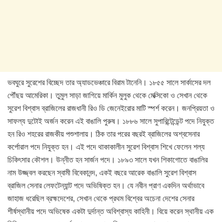
ভবঘুরে সুরেশের বিচ্ছেদ তার অ্যাডভেঞ্চারে বিরাম টানেনি। ১৮৫৫ সালে সার্কাসের দল
পৌঁছয় আমেরিকা। তুমুল সাড়া জাগিয়ে মার্কিন মুলুক থেকে মেক্সিকো ও সেখান থেকে
সুরেশ বিশ্বাস ব্রাজিলের রাজধানী রিও ডি জেনেইরোর মাটি স্পর্শ করেন। জনপ্রিয়তা ও
সাফল্য দুটোই অর্জন করেন এই বাঙালি পুরুষ। ১৮৮৬ সালে সুপারিন্টেন্ডেন্ট পদে নিযুক্ত
হন রিও শহরের রাজকীয় পশুশালায়। ঠিক তার পরের বছরই ব্রাজিলের অশ্বসেনার
কর্পোরাল পদে নিযুক্ত হন। এই পদে থাকাকালীন সুরেশ বিশ্বাস শিখে ফেলেন শল্য
চিকিৎসার কৌশল। উন্নীত হন সার্জন পদে। ১৮৯৩ সালে যখন শিকাগোতে বাঙালির
নাম উজ্জ্বল করছেন স্বামী বিবেকানন্দ, একই বছরে আরেক বাঙালি সুরেশ বিশ্বাস
ব্রাজিল সেনার লেফটেন্যান্ট পদে অভিষিক্ত হন। যে নবীন প্রাণ একদিন অর্থাভাবে
জাহাজ ধরেছিল ব্রহ্মদেশের, সেখান থেকে প্রথম বিশ্বের অচেনা দেশের সেনার
শীর্ষস্থানীয় পদে অভিষেক একটা দুর্দান্ত অবিশ্বাস্য কাহিনী। বিয়ে করেন স্থানীয় এক