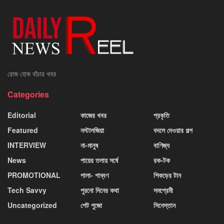
রোজ হোক বাঁচার খবর
Categories
Editorial
কাজের খবর
প্রকৃতি
Featured
নস্টালজিয়া
বদলে দেওয়ার গল্প
INTERVIEW
না-মানুষ
বাণিজ্য
News
পায়ের তলায় সর্ষে
রক-টক
PROMOTIONAL
পালা- পাব্বণ
শিকড়ের টান
Tech Savvy
পুরনো দিনের কথা
সমপ্রেমী
Uncategorized
পেট পুজো
সিনেস্তান