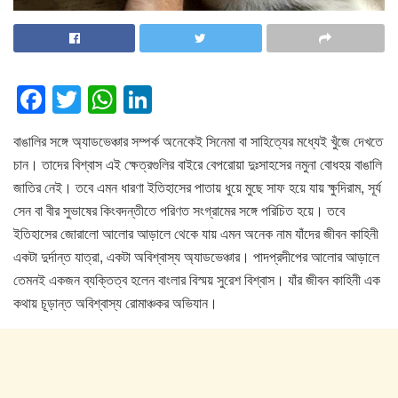
F
T
W
Li
a
wi
h
n
বাঙালির সঙ্গে অ্যাডভেঞ্চার সম্পর্ক অনেকেই সিনেমা বা সাহিত্যের মধ্যেই খুঁজে দেখতে
c
tt
at
k
চান। তাদের বিশ্বাস এই ক্ষেত্রগুলির বাইরে বেপরোয়া দুঃসাহসের নমুনা বোধহয় বাঙালি
e
er
s
e
জাতির নেই। তবে এমন ধারণা ইতিহাসের পাতায় ধুয়ে মুছে সাফ হয়ে যায় ক্ষুদিরাম, সূর্য
b
A
dI
সেন বা বীর সুভাষের কিংবদন্তীতে পরিণত সংগ্রামের সঙ্গে পরিচিত হয়ে। তবে
o
p
n
ইতিহাসের জোরালো আলোর আড়ালে থেকে যায় এমন অনেক নাম যাঁদের জীবন কাহিনী
একটা দুর্দান্ত যাত্রা, একটা অবিশ্বাস্য অ্যাডভেঞ্চার। পাদপ্রদীপের আলোর আড়ালে
o
p
তেমনই একজন ব্যক্তিত্ব হলেন বাংলার বিস্ময় সুরেশ বিশ্বাস। যাঁর জীবন কাহিনী এক
k
কথায় চূড়ান্ত অবিশ্বাস্য রোমাঞ্চকর অভিযান।