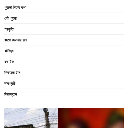
পুরনো দিনের কথা
পেট পুজো
প্রকৃতি
বদলে দেওয়ার গল্প
বাণিজ্য
রক-টক
শিকড়ের টান
সমপ্রেমী
সিনেস্তান