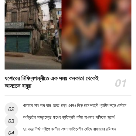
যশোরের নিষিদ্ধপল্লীতে এক সময় কলকাতা থেকেই
আসতেন বাবুরা
খাবারের মান আর দাম, দুয়ের জন্য এখনও ভিড় জমে শতাব্দী প্রাচীন দত্ত কেবিনে
কংক্রিটের সাম্রাজ্যের মাঝেই ব্যতিক্রমী নজির হাওড়ার ‘দক্ষিণের ডুয়ার্স’
২৫ বছর নির্জন দ্বীপে কাটিয়ে এখন প্রতিবেশীর খোঁজে বাস্তবের রবিনসন