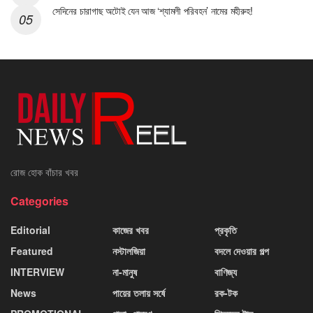
সেদিনের চারাগাছ অটোই যেন আজ ‘শ্যামলী পরিবহন’ নামের মহীরুহ!
রোজ হোক বাঁচার খবর
Categories
Editorial
কাজের খবর
প্রকৃতি
Featured
নস্টালজিয়া
বদলে দেওয়ার গল্প
INTERVIEW
না-মানুষ
বাণিজ্য
News
পায়ের তলায় সর্ষে
রক-টক