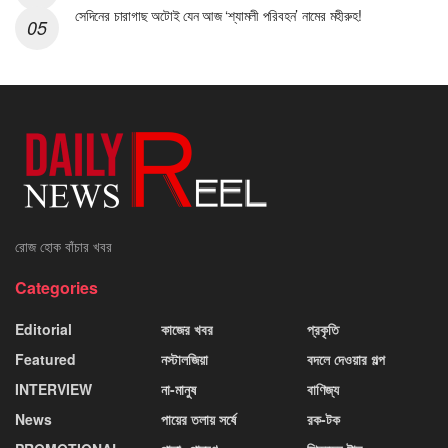
সেদিনের চারাগাছ অটোই যেন আজ ‘শ্যামলী পরিবহন’ নামের মহীরুহ!
রোজ হোক বাঁচার খবর
Categories
Editorial
কাজের খবর
প্রকৃতি
Featured
নস্টালজিয়া
বদলে দেওয়ার গল্প
INTERVIEW
না-মানুষ
বাণিজ্য
News
পায়ের তলায় সর্ষে
রক-টক