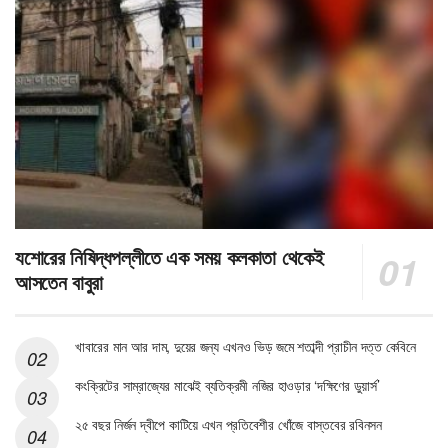
যশোরের নিষিদ্ধপল্লীতে এক সময় কলকাতা থেকেই
আসতেন বাবুরা
খাবারের মান আর দাম, দুয়ের জন্য এখনও ভিড় জমে শতাব্দী প্রাচীন দত্ত কেবিনে
কংক্রিটের সাম্রাজ্যের মাঝেই ব্যতিক্রমী নজির হাওড়ার ‘দক্ষিণের ডুয়ার্স’
২৫ বছর নির্জন দ্বীপে কাটিয়ে এখন প্রতিবেশীর খোঁজে বাস্তবের রবিনসন