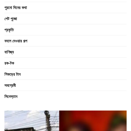
পুরনো দিনের কথা
পেট পুজো
প্রকৃতি
বদলে দেওয়ার গল্প
বাণিজ্য
রক-টক
শিকড়ের টান
সমপ্রেমী
সিনেস্তান