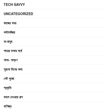
TECH SAVVY
UNCATEGORIZED
কাজের খবর
নস্টালজিয়া
না-মানুষ
পায়ের তলায় সর্ষে
পালা- পাব্বণ
পুরনো দিনের কথা
পেট পুজো
প্রকৃতি
বদলে দেওয়ার গল্প
বাণিজ্য