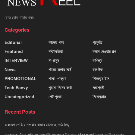
রোজ হোক বাঁচার খবর
Categories
Editorial
কাজের খবর
প্রকৃতি
Featured
নস্টালজিয়া
বদলে দেওয়ার গল্প
INTERVIEW
না-মানুষ
বাণিজ্য
News
পায়ের তলায় সর্ষে
রক-টক
PROMOTIONAL
পালা- পাব্বণ
শিকড়ের টান
Tech Savvy
পুরনো দিনের কথা
সমপ্রেমী
Uncategorized
পেট পুজো
সিনেস্তান
Recent Posts
অবহেলা পেরিয়ে মাগুরার বাজার মাতাচ্ছে কাঠ লিচু
কলকাতায় চাঁদের হাট: বঙ্গ সংস্কৃতি ফোরামের উদ্যোগে জাঁকজমকপূর্ণ ‘শ্রেষ্ঠ প্রতিভা সম্মান