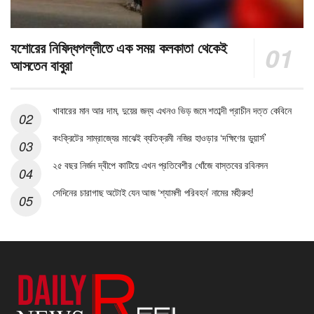
যশোরের নিষিদ্ধপল্লীতে এক সময় কলকাতা থেকেই
আসতেন বাবুরা
খাবারের মান আর দাম, দুয়ের জন্য এখনও ভিড় জমে শতাব্দী প্রাচীন দত্ত কেবিনে
কংক্রিটের সাম্রাজ্যের মাঝেই ব্যতিক্রমী নজির হাওড়ার ‘দক্ষিণের ডুয়ার্স’
২৫ বছর নির্জন দ্বীপে কাটিয়ে এখন প্রতিবেশীর খোঁজে বাস্তবের রবিনসন
সেদিনের চারাগাছ অটোই যেন আজ ‘শ্যামলী পরিবহন’ নামের মহীরুহ!