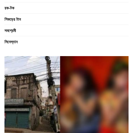
রক-টক
শিকড়ের টান
সমপ্রেমী
সিনেস্তান