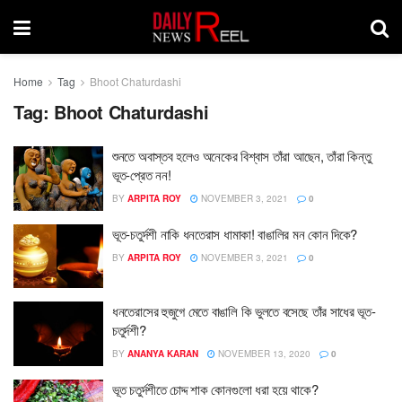
Home
Tag
Bhoot Chaturdashi
Tag:
Bhoot Chaturdashi
শুনতে অবাস্তব হলেও অনেকের বিশ্বাস তাঁরা আছেন, তাঁরা কিন্তু
ভূত-প্রেত নন!
BY
ARPITA ROY
NOVEMBER 3, 2021
0
ভূত-চতুর্দশী নাকি ধনতেরাস ধামাকা! বাঙালির মন কোন দিকে?
BY
ARPITA ROY
NOVEMBER 3, 2021
0
ধনতেরাসের হুজুগে মেতে বাঙালি কি ভুলতে বসেছে তাঁর সাধের ভূত-
চতুর্দশী?
BY
ANANYA KARAN
NOVEMBER 13, 2020
0
ভূত চতুর্দশীতে চোদ্দ শাক কোনগুলো ধরা হয়ে থাকে?