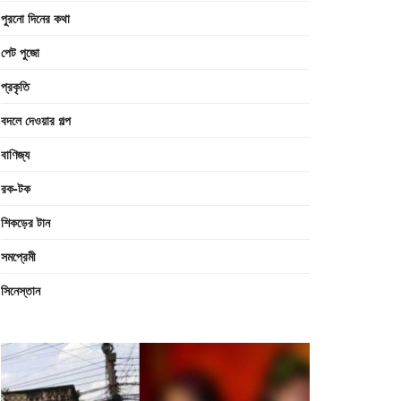
পুরনো দিনের কথা
পেট পুজো
প্রকৃতি
বদলে দেওয়ার গল্প
বাণিজ্য
রক-টক
শিকড়ের টান
সমপ্রেমী
সিনেস্তান