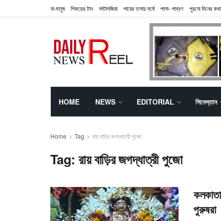
না-মানুষ
শিকড়ের টান
নস্টালজিয়া
পায়ের তলায় সর্ষে
পালা- পাব্বণ
পুরনো দিনের কথা
HOME
NEWS
EDITORIAL
সিনেস্তান
Home
Tag
রায় বাড়ির জগদ্ধাত্রী পুজো
Tag:
রায় বাড়ির জগদ্ধাত্রী পুজো
কলকাতার
পুরুষরা