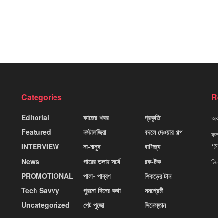
Categories
R
Editorial
কাজের খবর
প্রকৃতি
অবহ
Featured
নস্টালজিয়া
বদলে দেওয়ার গল্প
কলক
প্
INTERVIEW
না-মানুষ
বাণিজ্য
News
পায়ের তলায় সর্ষে
রক-টক
লি
PROMOTIONAL
পালা- পাব্বণ
শিকড়ের টান
Tech Savvy
পুরনো দিনের কথা
সমপ্রেমী
Uncategorized
পেট পুজো
সিনেস্তান