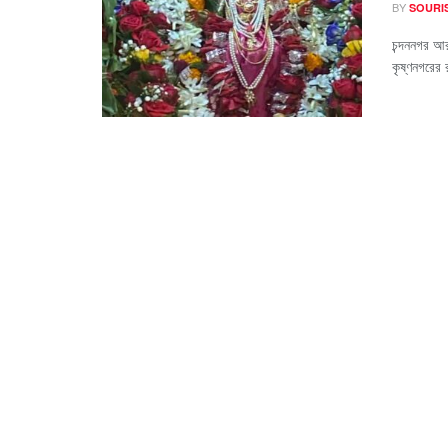
BY
SOURI
চন্দননগর আ
কৃষ্ণনগরের র