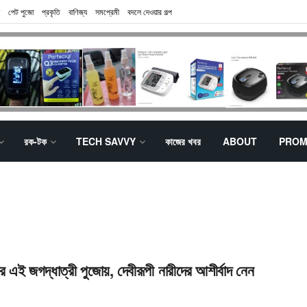
পেট পুজো
প্রকৃতি
বাণিজ্য
সমপ্রেমী
বদলে দেওয়ার গল্প
রক-টক
TECH SAVVY
কাজের খবর
ABOUT
PROM
 এই জগদ্ধাত্রী পুজোয়, দেবীরূপী নারীদের আশীর্বাদ নেন