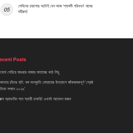
সেদিনের চারাগাছ অটোই যেন আজ ‘শ্যামলী পরিবহন’ নামের
মহীরুহ!
ecent Posts
েলা পেরিয়ে মাগুরার বাজার মাতাচ্ছে কাঠ লিচু
াতায় চাঁদের হাট: বঙ্গ সংস্কৃতি ফোরামের উদ্যোগে জাঁকজমকপূর্ণ ‘শ্রেষ্ঠ
রতিভা সম্মান ২০২৬’
নাক্স অ্যাডমিন পদে স্থায়ী চাকরি! এখনই আবেদন করুন