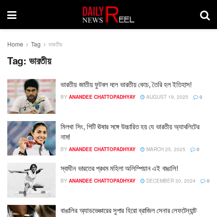
Home
Tag
ভারতীয়
Tag:
ভারতীয়
ভারতীয় জাতীয় ফুটবল দলে ভারতীয় কোচ, তৈরি হল ইতিহাস!
BY
ANANDEE CHATTOPADHYAY
AUGUST 19, 2025
0
মিলখা সিং, পিটি ঊষার সঙ্গে উচ্চারিত হয় যে ভারতীয় অ্যাথলিটের
নাম!
BY
ANANDEE CHATTOPADHYAY
MARCH 25, 2025
0
স্বাধীন ভারতের প্রথম মহিলা অলিম্পিয়ান এই বাঙালি!
BY
ANANDEE CHATTOPADHYAY
DECEMBER 30, 2024
0
বাঙালির অ্যাডভেঞ্চারের সুপার হিরো ব্রাজিল সেনার লেফটেন্যান্ট