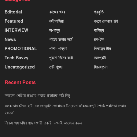
Editorial
কাজের খবর
প্রকৃতি
Featured
নস্টালজিয়া
বদলে দেওয়ার গল্প
INTERVIEW
না-মানুষ
বাণিজ্য
News
পায়ের তলায় সর্ষে
রক-টক
PROMOTIONAL
পালা- পাব্বণ
শিকড়ের টান
Tech Savvy
পুরনো দিনের কথা
সমপ্রেমী
Uncategorized
পেট পুজো
সিনেস্তান
Recent Posts
অবহেলা পেরিয়ে মাগুরার বাজার মাতাচ্ছে কাঠ লিচু
কলকাতায় চাঁদের হাট: বঙ্গ সংস্কৃতি ফোরামের উদ্যোগে জাঁকজমকপূর্ণ ‘শ্রেষ্ঠ প্রতিভা সম্মান
২০২৬’
লিনাক্স অ্যাডমিন পদে স্থায়ী চাকরি! এখনই আবেদন করুন