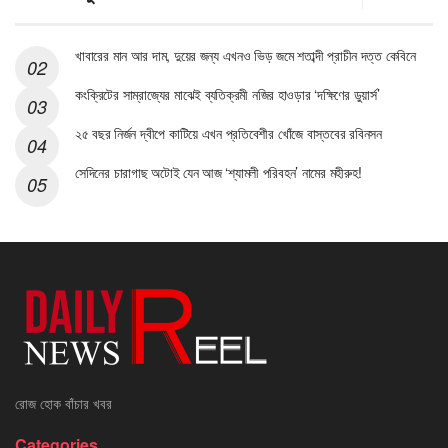
খাবারের মান আর দাম, দুয়ের জন্য এখনও ভিড় জমে শতাব্দী প্রাচীন দত্ত কেবিনে
কংক্রিটের সাম্রাজ্যের মাঝেই ব্যতিক্রমী নজির হাওড়ার ‘দক্ষিণের ডুয়ার্স’
২৫ বছর নির্জন দ্বীপে কাটিয়ে এখন প্রতিবেশীর খোঁজে বাস্তবের রবিনসন
সেদিনের চারাগাছ অটোই যেন আজ ‘শ্যামলী পরিবহন’ নামের মহীরুহ!
রোজ হোক বাঁচার খবর
Categories