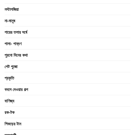
নস্টালজিয়া
না-মানুষ
পায়ের তলায় সর্ষে
পালা- পাব্বণ
পুরনো দিনের কথা
পেট পুজো
প্রকৃতি
বদলে দেওয়ার গল্প
বাণিজ্য
রক-টক
শিকড়ের টান