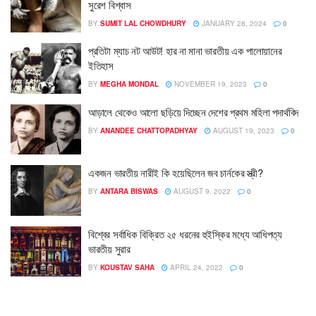
সুরেশ বিশ্বাস
BY
SUMIT LAL CHOWDHURY
JANUARY 28, 2024
0
প্রতিটা ম্যাচ নট আউট! হার না মানা ভারতীয় এক পালোয়ানের
ইতিহাস
BY
MEGHA MONDAL
NOVEMBER 19, 2023
0
আড়ালে থেকেও আলো ছড়িয়ে দিচ্ছেন দেশের প্রথম মহিলা পদার্থবিদ
BY
ANANDEE CHATTOPADHYAY
AUGUST 19, 2023
0
একজন ভারতীয় নারীই কি হয়েছিলেন জব চার্নকের স্ত্রী?
BY
ANTARA BISWAS
AUGUST 9, 2022
0
বিশ্বের সর্বাধিক বিক্রিত ২৫ ধরনের হুইস্কির মধ্যে আধিপত্য
ভারতীয় সুরার
BY
KOUSTAV SAHA
APRIL 24, 2022
0