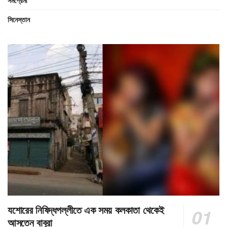
সমপ্রেমী
সিনেস্তান
যশোরের নিষিদ্ধপল্লীতে এক সময় কলকাতা থেকেই
আসতেন বাবুরা