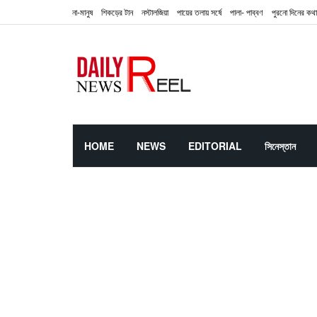
না-মানুষ
শিকড়ের টান
নস্টালজিয়া
পায়ের তলায় সর্ষে
পালা- পাব্বণ
পুরনো দিনের কথা
HOME
NEWS
EDITORIAL
সিনেস্তান