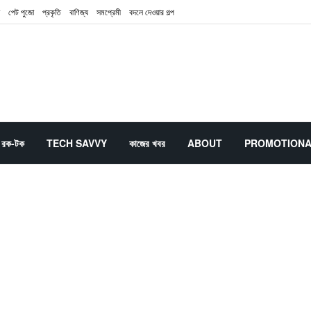
পেট পুজো
প্রকৃতি
বাণিজ্য
সমপ্রেমী
বদলে দেওয়ার গল্প
রক-টক
TECH SAVVY
কাজের খবর
ABOUT
PROMOTION