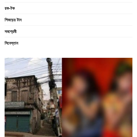
রক-টক
শিকড়ের টান
সমপ্রেমী
সিনেস্তান