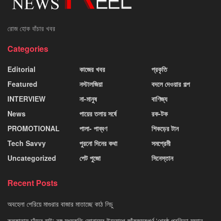
রোজ হোক বাঁচার খবর
Categories
Editorial
কাজের খবর
প্রকৃতি
Featured
নস্টালজিয়া
বদলে দেওয়ার গল্প
INTERVIEW
না-মানুষ
বাণিজ্য
News
পায়ের তলায় সর্ষে
রক-টক
PROMOTIONAL
পালা- পাব্বণ
শিকড়ের টান
Tech Savvy
পুরনো দিনের কথা
সমপ্রেমী
Uncategorized
পেট পুজো
সিনেস্তান
Recent Posts
অবহেলা পেরিয়ে মাগুরার বাজার মাতাচ্ছে কাঠ লিচু
কলকাতায় চাঁদের হাট: বঙ্গ সংস্কৃতি ফোরামের উদ্যোগে জাঁকজমকপূর্ণ ‘শ্রেষ্ঠ প্রতিভা সম্মান