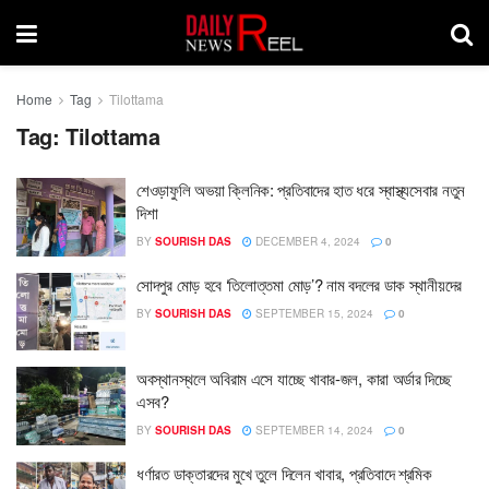
Home
Tag
Tilottama
Tag:
Tilottama
শেওড়াফুলি অভয়া ক্লিনিক: প্রতিবাদের হাত ধরে স্বাস্থ্যসেবার নতুন
দিশা
BY
SOURISH DAS
DECEMBER 4, 2024
0
সোদপুর মোড় হবে ‘তিলোত্তমা মোড়’? নাম বদলের ডাক স্থানীয়দের
BY
SOURISH DAS
SEPTEMBER 15, 2024
0
অবস্থানস্থলে অবিরাম এসে যাচ্ছে খাবার-জল, কারা অর্ডার দিচ্ছে
এসব?
BY
SOURISH DAS
SEPTEMBER 14, 2024
0
ধর্ণারত ডাক্তারদের মুখে তুলে দিলেন খাবার, প্রতিবাদে শ্রমিক