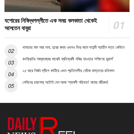
যশোরের নিষিদ্ধপল্লীতে এক সময় কলকাতা থেকেই
আসতেন বাবুরা
খাবারের মান আর দাম, দুয়ের জন্য এখনও ভিড় জমে শতাব্দী প্রাচীন দত্ত কেবিনে
কংক্রিটের সাম্রাজ্যের মাঝেই ব্যতিক্রমী নজির হাওড়ার ‘দক্ষিণের ডুয়ার্স’
২৫ বছর নির্জন দ্বীপে কাটিয়ে এখন প্রতিবেশীর খোঁজে বাস্তবের রবিনসন
সেদিনের চারাগাছ অটোই যেন আজ ‘শ্যামলী পরিবহন’ নামের মহীরুহ!