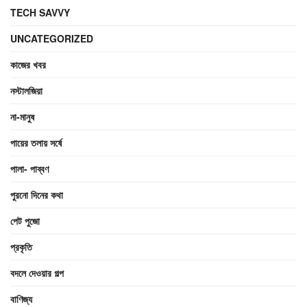
TECH SAVVY
UNCATEGORIZED
কাজের খবর
নস্টালজিয়া
না-মানুষ
পায়ের তলায় সর্ষে
পালা- পাব্বণ
পুরনো দিনের কথা
পেট পুজো
প্রকৃতি
বদলে দেওয়ার গল্প
বাণিজ্য