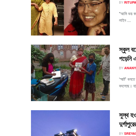
BY
RITUP
"আমি ভয় ক
লাইন ...
স্কুল বন
পড়েনি 
BY
ANANY
'স্মার্ট' বল
বদলেছে। হাত
সুস্থ হ
দুর্গাপু
BY
SREYAS