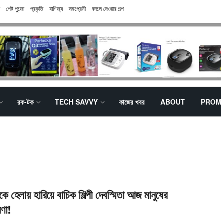
পেট পুজো
প্রকৃতি
বাণিজ্য
সমপ্রেমী
বদলে দেওয়ার গল্প
রক-টক
TECH SAVVY
কাজের খবর
ABOUT
PROM
ে হেলায় হারিয়ে বাচিক শিল্পী দেবস্মিতা আজ মানুষের
রণা!