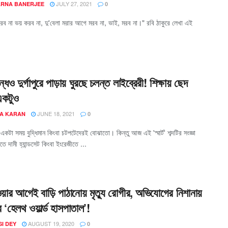
JULY 27, 2021
ARNA BANERJEE
0
রব না ভয় করব না, দু'বেলা মরার আগে মরব না, ভাই, মরব না।" রবি ঠাকুরে লেখা এই
্ধেও দুর্গাপুরে পাড়ায় ঘুরছে চলন্ত লাইব্রেরী! শিক্ষায় ছেদ
একটুও
JUNE 18, 2021
A KARAN
0
তে একটা সময় বুদ্ধিমান কিংবা চটপটেদেরই বোঝাতো। কিন্তু আজ এই 'স্মার্ট' শব্দটির সংজ্ঞা
ে দামী হ্যান্ডসেট কিংবা ইংরেজীতে ...
ওয়ার আগেই বাড়ি পাঠানোয় মৃত্যু রোগীর, অভিযোগের নিশানায়
রের ‘হেলথ ওয়ার্ল্ড হাসপাতাল’!
AUGUST 19, 2020
I DEY
0