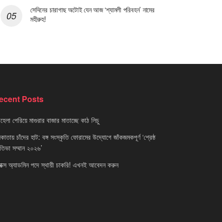
সেদিনের চারাগাছ অটোই যেন আজ ‘শ্যামলী পরিবহন’ নামের
মহীরুহ!
ecent Posts
েলা পেরিয়ে মাগুরার বাজার মাতাচ্ছে কাঠ লিচু
াতায় চাঁদের হাট: বঙ্গ সংস্কৃতি ফোরামের উদ্যোগে জাঁকজমকপূর্ণ ‘শ্রেষ্ঠ
রতিভা সম্মান ২০২৬’
নাক্স অ্যাডমিন পদে স্থায়ী চাকরি! এখনই আবেদন করুন