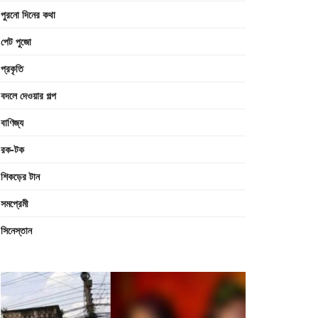
পুরনো দিনের কথা
পেট পুজো
প্রকৃতি
বদলে দেওয়ার গল্প
বাণিজ্য
রক-টক
শিকড়ের টান
সমপ্রেমী
সিনেস্তান