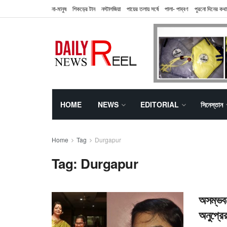
না-মানুষ
শিকড়ের টান
নস্টালজিয়া
পায়ের তলায় সর্ষে
পালা- পাব্বণ
পুরনো দিনের কথা
HOME
NEWS
EDITORIAL
সিনেস্তান
Home
Tag
Durgapur
Tag:
Durgapur
অসম্ভবক
অনুপ্রে