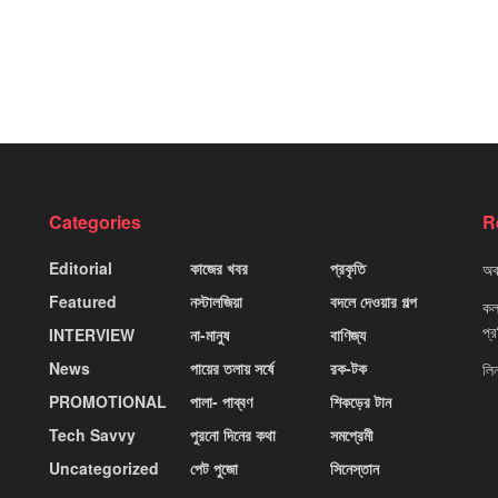
Categories
R
Editorial
কাজের খবর
প্রকৃতি
অবহ
Featured
নস্টালজিয়া
বদলে দেওয়ার গল্প
কলক
প্
INTERVIEW
না-মানুষ
বাণিজ্য
News
পায়ের তলায় সর্ষে
রক-টক
লি
PROMOTIONAL
পালা- পাব্বণ
শিকড়ের টান
Tech Savvy
পুরনো দিনের কথা
সমপ্রেমী
Uncategorized
পেট পুজো
সিনেস্তান