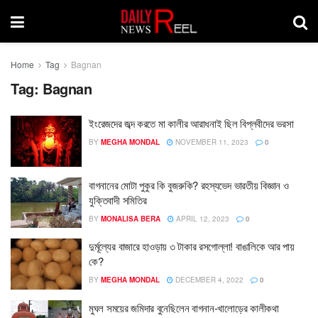
Home
Tag
Bagnan
Tag:
Bagnan
ইংরেজদের জব্দ করতে মা কালীর আরাধনাই ছিল বিপ্লবীদের ভরসা
BY
MEGHA MONDAL
NOVEMBER 11, 2023
0
বাগনানের মোটা পুকুর কি বুজরুকি? রহস্যভেদ ভারতীয় বিজ্ঞান ও
যুক্তিবাদী সমিতির
BY
MONALISA BERA
APRIL 12, 2023
0
দুর্মূল্যের বাজারে হাওড়ায় ৩ টাকার রসগোল্লা! বাঙালিকে আর পায়
কে?
BY
MEGHA MONDAL
DECEMBER 4, 2022
0
মুঘল সময়ের জমিদার বুনেছিলেন বাগনান-খালোড়ের কালীকথা