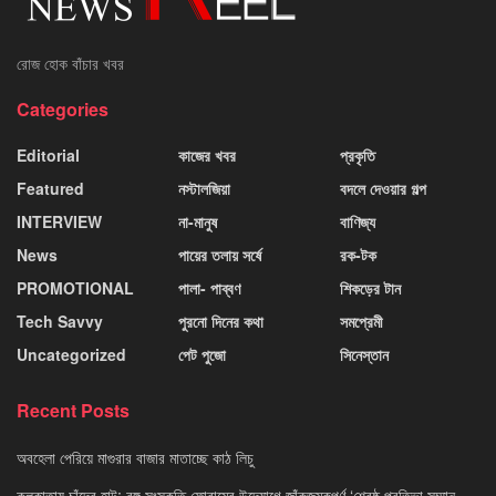
রোজ হোক বাঁচার খবর
Categories
Editorial
কাজের খবর
প্রকৃতি
Featured
নস্টালজিয়া
বদলে দেওয়ার গল্প
INTERVIEW
না-মানুষ
বাণিজ্য
News
পায়ের তলায় সর্ষে
রক-টক
PROMOTIONAL
পালা- পাব্বণ
শিকড়ের টান
Tech Savvy
পুরনো দিনের কথা
সমপ্রেমী
Uncategorized
পেট পুজো
সিনেস্তান
Recent Posts
অবহেলা পেরিয়ে মাগুরার বাজার মাতাচ্ছে কাঠ লিচু
কলকাতায় চাঁদের হাট: বঙ্গ সংস্কৃতি ফোরামের উদ্যোগে জাঁকজমকপূর্ণ ‘শ্রেষ্ঠ প্রতিভা সম্মান