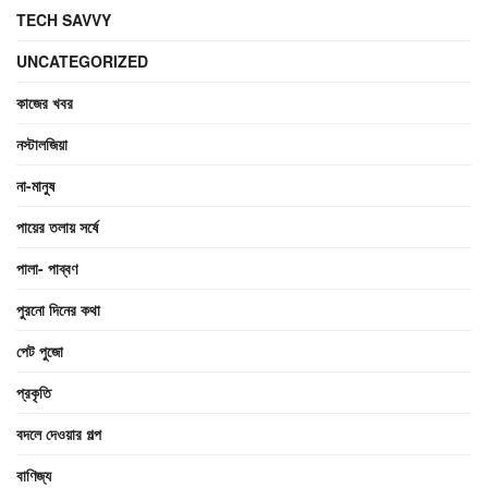
TECH SAVVY
UNCATEGORIZED
কাজের খবর
নস্টালজিয়া
না-মানুষ
পায়ের তলায় সর্ষে
পালা- পাব্বণ
পুরনো দিনের কথা
পেট পুজো
প্রকৃতি
বদলে দেওয়ার গল্প
বাণিজ্য