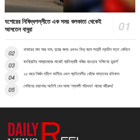
যশোরের নিষিদ্ধপল্লীতে এক সময় কলকাতা থেকেই
আসতেন বাবুরা
খাবারের মান আর দাম, দুয়ের জন্য এখনও ভিড় জমে শতাব্দী প্রাচীন দত্ত কেবিনে
কংক্রিটের সাম্রাজ্যের মাঝেই ব্যতিক্রমী নজির হাওড়ার ‘দক্ষিণের ডুয়ার্স’
২৫ বছর নির্জন দ্বীপে কাটিয়ে এখন প্রতিবেশীর খোঁজে বাস্তবের রবিনসন
সেদিনের চারাগাছ অটোই যেন আজ ‘শ্যামলী পরিবহন’ নামের মহীরুহ!