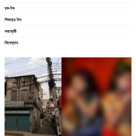
রক-টক
শিকড়ের টান
সমপ্রেমী
সিনেস্তান