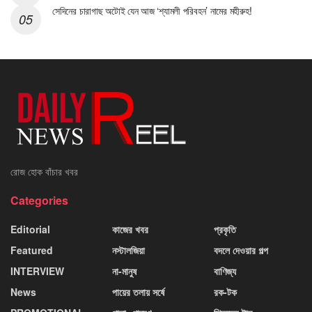
সেদিনের চারাগাছ অটোই যেন আজ ‘শ্যামলী পরিবহন’ নামের মহীরুহ!
রোজ হোক বাঁচার খবর
Categories
Editorial
কাজের খবর
প্রকৃতি
Featured
নস্টালজিয়া
বদলে দেওয়ার গল্প
INTERVIEW
না-মানুষ
বাণিজ্য
News
পায়ের তলায় সর্ষে
রক-টক