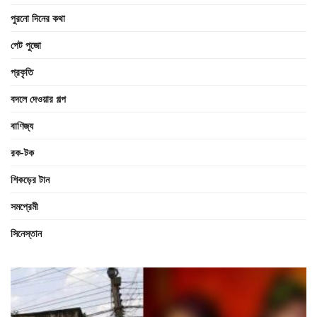
পুরনো দিনের কথা
পেট পুজো
প্রকৃতি
বদলে দেওয়ার গল্প
বাণিজ্য
রক-টক
শিকড়ের টান
সমপ্রেমী
সিনেস্তান