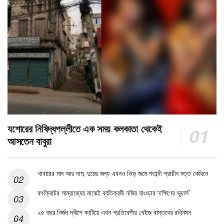
যশোরের নিষিদ্ধপল্লীতে এক সময় কলকাতা থেকেই
আসতেন বাবুরা
খাবারের মান আর দাম, দুয়ের জন্য এখনও ভিড় জমে শতাব্দী প্রাচীন দত্ত কেবিনে
কংক্রিটের সাম্রাজ্যের মাঝেই ব্যতিক্রমী নজির হাওড়ার ‘দক্ষিণের ডুয়ার্স’
২৫ বছর নির্জন দ্বীপে কাটিয়ে এখন প্রতিবেশীর খোঁজে বাস্তবের রবিনসন