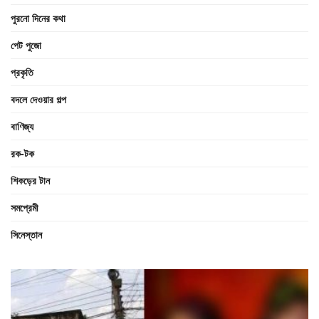
পুরনো দিনের কথা
পেট পুজো
প্রকৃতি
বদলে দেওয়ার গল্প
বাণিজ্য
রক-টক
শিকড়ের টান
সমপ্রেমী
সিনেস্তান