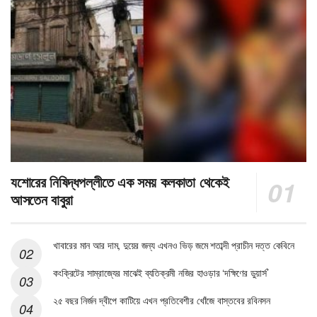
যশোরের নিষিদ্ধপল্লীতে এক সময় কলকাতা থেকেই
আসতেন বাবুরা
খাবারের মান আর দাম, দুয়ের জন্য এখনও ভিড় জমে শতাব্দী প্রাচীন দত্ত কেবিনে
কংক্রিটের সাম্রাজ্যের মাঝেই ব্যতিক্রমী নজির হাওড়ার ‘দক্ষিণের ডুয়ার্স’
২৫ বছর নির্জন দ্বীপে কাটিয়ে এখন প্রতিবেশীর খোঁজে বাস্তবের রবিনসন