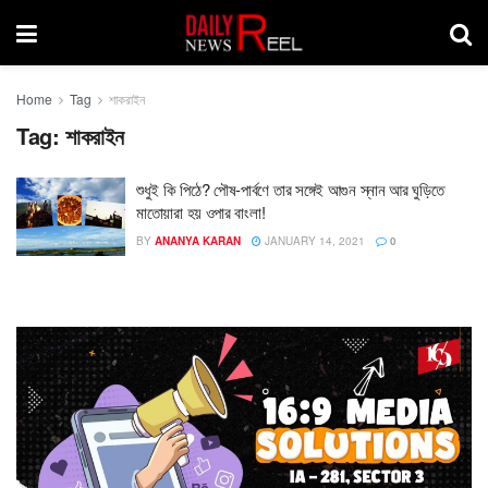
Home
Tag
শাকরাইন
Tag:
শাকরাইন
শুধুই কি পিঠে? পৌষ-পার্বণে তার সঙ্গেই আগুন স্নান আর ঘুড়িতে
মাতোয়ারা হয় ওপার বাংলা!
BY
ANANYA KARAN
JANUARY 14, 2021
0