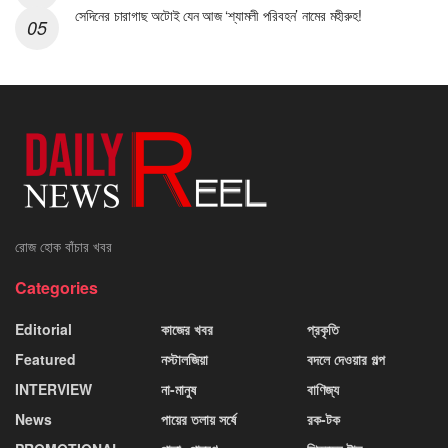
সেদিনের চারাগাছ অটোই যেন আজ ‘শ্যামলী পরিবহন’ নামের মহীরুহ!
রোজ হোক বাঁচার খবর
Categories
Editorial
কাজের খবর
প্রকৃতি
Featured
নস্টালজিয়া
বদলে দেওয়ার গল্প
INTERVIEW
না-মানুষ
বাণিজ্য
News
পায়ের তলায় সর্ষে
রক-টক