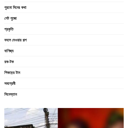
পুরনো দিনের কথা
পেট পুজো
প্রকৃতি
বদলে দেওয়ার গল্প
বাণিজ্য
রক-টক
শিকড়ের টান
সমপ্রেমী
সিনেস্তান