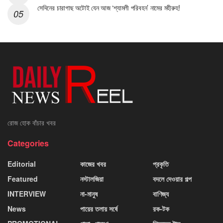
সেদিনের চারাগাছ অটোই যেন আজ ‘শ্যামলী পরিবহন’ নামের মহীরুহ!
রোজ হোক বাঁচার খবর
Categories
Editorial
কাজের খবর
প্রকৃতি
Featured
নস্টালজিয়া
বদলে দেওয়ার গল্প
INTERVIEW
না-মানুষ
বাণিজ্য
News
পায়ের তলায় সর্ষে
রক-টক