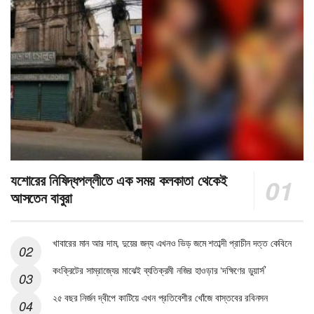
যশোরের নিষিদ্ধপল্লীতে এক সময় কলকাতা থেকেই
আসতেন বাবুরা
খাবারের মান আর দাম, দুয়ের জন্য এখনও ভিড় জমে শতাব্দী প্রাচীন দত্ত কেবিনে
কংক্রিটের সাম্রাজ্যের মাঝেই ব্যতিক্রমী নজির হাওড়ার ‘দক্ষিণের ডুয়ার্স’
২৫ বছর নির্জন দ্বীপে কাটিয়ে এখন প্রতিবেশীর খোঁজে বাস্তবের রবিনসন