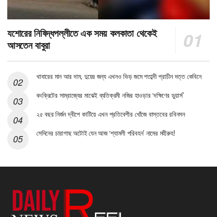
যশোরের নিষিদ্ধপল্লীতে এক সময় কলকাতা থেকেই
আসতেন বাবুরা
খাবারের মান আর দাম, দুয়ের জন্য এখনও ভিড় জমে শতাব্দী প্রাচীন দত্ত কেবিনে
কংক্রিটের সাম্রাজ্যের মাঝেই ব্যতিক্রমী নজির হাওড়ার ‘দক্ষিণের ডুয়ার্স’
২৫ বছর নির্জন দ্বীপে কাটিয়ে এখন প্রতিবেশীর খোঁজে বাস্তবের রবিনসন
সেদিনের চারাগাছ অটোই যেন আজ ‘শ্যামলী পরিবহন’ নামের মহীরুহ!