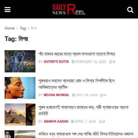
Home
Tag
মিশর
Tag:
মিশর
পাঁচ হাজার বছরের মধ্যে প্রথম দাগওয়ালা হায়েনা মিশরে
BY
SUTRIPTI DUTTA
FEBRUARY 18, 2025
0
পুরুষরাও করতেন ব্যবহার! রোম ও মিশরে লিপস্টিক ছিল
আভিজাত্যের প্রতীক
BY
MEGHA MONDAL
JULY 16, 2023
0
পুরুষ ছদ্মবেশেই সামলেছেন রাজ্যের ভার, নারী ফ্যারাওয়ের অচেনা
কাহিনী
BY
ANANYA KARAN
APRIL 7, 2022
0
কফিনে বন্ধ ফ্যারাওকে সঙ্গ দেয় পাখির মমি! মিশর-ইতিহাসের অজানা