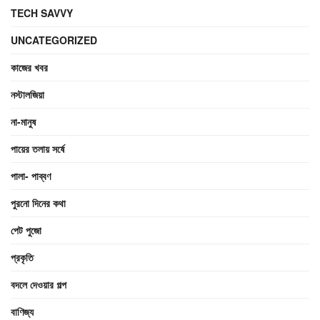
TECH SAVVY
UNCATEGORIZED
কাজের খবর
নস্টালজিয়া
না-মানুষ
পায়ের তলায় সর্ষে
পালা- পাব্বণ
পুরনো দিনের কথা
পেট পুজো
প্রকৃতি
বদলে দেওয়ার গল্প
বাণিজ্য