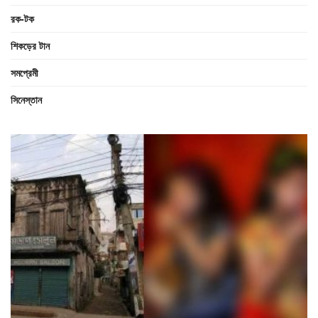
রক-টক
শিকড়ের টান
সমপ্রেমী
সিনেস্তান