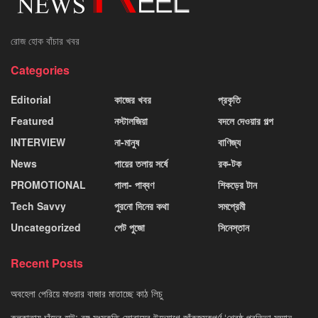
রোজ হোক বাঁচার খবর
Categories
Editorial
কাজের খবর
প্রকৃতি
Featured
নস্টালজিয়া
বদলে দেওয়ার গল্প
INTERVIEW
না-মানুষ
বাণিজ্য
News
পায়ের তলায় সর্ষে
রক-টক
PROMOTIONAL
পালা- পাব্বণ
শিকড়ের টান
Tech Savvy
পুরনো দিনের কথা
সমপ্রেমী
Uncategorized
পেট পুজো
সিনেস্তান
Recent Posts
অবহেলা পেরিয়ে মাগুরার বাজার মাতাচ্ছে কাঠ লিচু
কলকাতায় চাঁদের হাট: বঙ্গ সংস্কৃতি ফোরামের উদ্যোগে জাঁকজমকপূর্ণ ‘শ্রেষ্ঠ প্রতিভা সম্মান